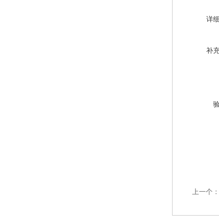
详
补
上一个