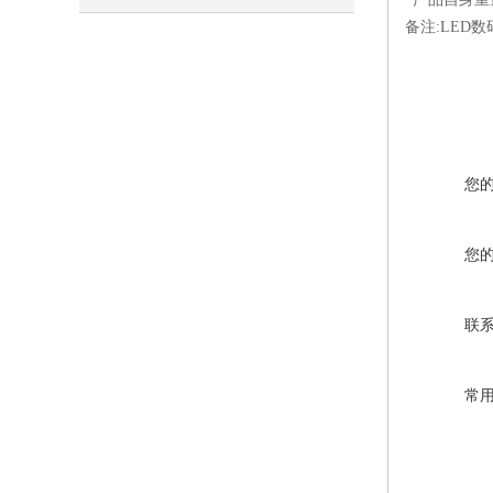
备注:LED
您
您
联
常