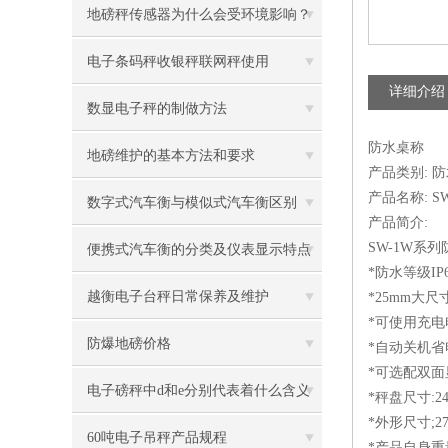
地磅秤传感器为什么会受环境影响？
电子条码秤收银秤联网秤使用
详细介绍
数显电子秤的制做方法
防水桌称
地磅维护的基本方法和要求
产品类别: 
产品名称: 
数字式汽车衡与模似式汽车衡区别
产品简介:
SW-1W系
便携式汽车衡的分类及仪表显示特点
*防水等级IP6
越衡电子台秤日常保养及维护
*25mm大
*可使用充电
防爆地磅价格
*自动关机省
*可选配双面
电子磅秤中d和e分别代表着什么含义
*秤盘尺寸:24
*外形尺寸;278
60吨电子吊秤产品规程
*产品自身重量: