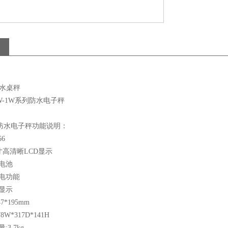
防水桌秤
SW-1W系列防水电子秤
列防水电子秤功能说明：
6
尺寸高清晰LCD显示
电池
电功能
显示
7*195mm
W*317D*141H
3.7kg