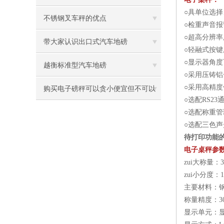
○具单位选
不锈钢叉车秤的优点
○检重声音报
○超高分辨率
带大家认识出口式汽车地磅
○轻融式按
○显示器角度
越衡标准型汽车地磅
○采用压铸铝
○采用高精度
购买电子磅秤可以贪小便宜但不可以
○选配RS2
贪便宜！
○选配称重管
○选配三色
待打印功能
电子桌秤参
zui大称量：30kg
zui小分度：1g/1
主要材料：
称量精度：300
显示单元：