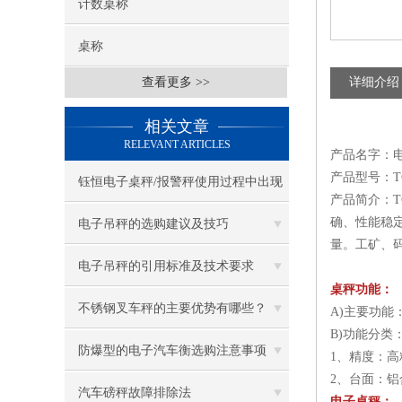
计数桌称
桌称
查看更多 >>
详细介绍
相关文章
RELEVANT ARTICLES
产品名字：
产品型号：T
钰恒电子桌秤/报警秤使用过程中出现
产品简介：T
的问题及解决方法
确、性能稳
电子吊秤的选购建议及技巧
量。工矿、
电子吊秤的引用标准及技术要求
桌秤功能：
不锈钢叉车秤的主要优势有哪些？
A)主要功
B)功能分
防爆型的电子汽车衡选购注意事项
1、精度：高
2、台面：
汽车磅秤故障排除法
电子桌秤：