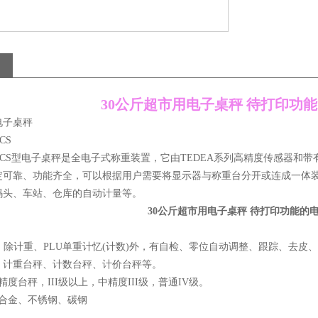
30公斤超市用电子桌秤 待打印功
电子桌秤
CS
CS型电子桌秤是全电子式称重装置，它由TEDEA系列高精度传感器和带
定可靠、功能齐全，可以根据用户需要将显示器与称重台分开或连成一体装
码头、车站、仓库的自动计量等。
30公斤超市用电子桌秤 待打印功能的
能：除计重、PLU单重计忆(计数)外，有自检、零位自动调整、跟踪、去
类：计重台秤、计数台秤、计价台秤等。
精度台秤，III级以上，中精度III级，普通IV级。
铝合金、不锈钢、碳钢