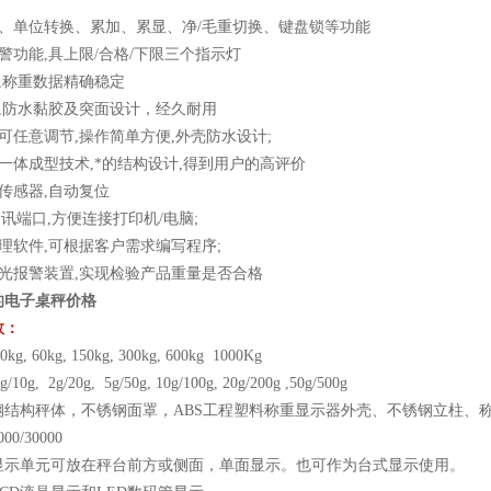
择、单位转换、累加、累显、净/毛重切换、键盘锁等功能
警功能,具上限/合格/下限三个指示灯
,称重数据精确稳定
键,防水黏胶及突面设计，经久耐用
可任意调节,操作简单方便,外壳防水设计;
一体成型技术,*的结构设计,得到用户的高评价
传感器,自动复位
3通讯端口,方便连接打印机/电脑;
理软件,可根据客户需求编写程序;
声光报警装置,实现检验产品重量是否合格
的电子桌秤价格
数：
, 60kg, 150kg, 300kg, 600kg 1000Kg
0g, 2g/20g, 5g/50g, 10g/100g, 20g/200g ,50g/500g
钢结构秤体，不锈钢面罩，ABS工程塑料称重显示器外壳、不锈钢立柱、
0/30000
显示单元可放在秤台前方或侧面，单面显示。也可作为台式显示使用。