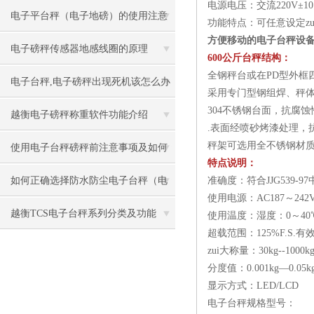
电源电压：交流220V±10％
叫兽”都不知道）
电子平台秤（电子地磅）的使用注意
功能特点：可任意设定z
方便移动的电子台秤设
事项
电子磅秤传感器地感线圈的原理
600公斤台秤结构：
全钢秤台或在PD型外框
电子台秤,电子磅秤出现死机该怎么办
采用专门型钢组焊、秤
304不锈钢台面，抗腐蚀
越衡电子磅秤称重软件功能介绍
.表面经喷砂烤漆处理，
秤架可选用全不锈钢材
使用电子台秤磅秤前注意事项及如何
特点说明：
保养
如何正确选择防水防尘电子台秤（电
准确度：符合JJG539-9
使用电源：AC187～242
子磅秤）
越衡TCS电子台秤系列分类及功能
使用温度：湿度：0～40℃
超载范围：125%F.S.有效
zui大称量：30kg--1000k
分度值：0.001kg—0.05k
显示方式：LED/LCD
电子台秤规格型号：