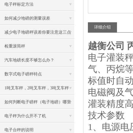
电子秤标定方法
如何减少地磅的测量误差
详细介绍
减少电子地磅秤误差你要注意这三点
越衡公司 
检重滚筒秤
电子灌装秤
汽车地磅长度不够怎么办？
气、丙烷
数字式电子磅秤特点
标值时自动
1吨叉车秤，2吨叉车秤，3吨叉车秤
电磁阀及
灌装精度
如何判断电子磅秤（电子地磅）哪里
技术参数
出了问题？
电子秤为什么开不了机
1、电源电压
电子台秤的说明