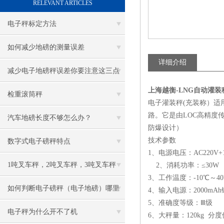
RELEVANT ARTICLES
电子秤标定方法
如何减少地磅的测量误差
详细介绍
减少电子地磅秤误差你要注意这三点
上海越衡-LNG自动灌
检重滚筒秤
电子灌装秤(充装称）
路。它是由LOC高精度
汽车地磅长度不够怎么办？
防爆设计）
技术参数
数字式电子磅秤特点
1、电源电压：AC220
1吨叉车秤，2吨叉车秤，3吨叉车秤
2、消耗功率：≤30W
3、工作温度：-10℃～4
如何判断电子磅秤（电子地磅）哪里
4、输入电源：2000m
5、准确度等级：Ⅲ级
出了问题？
电子秤为什么开不了机
6、大秤量：120kg 分度