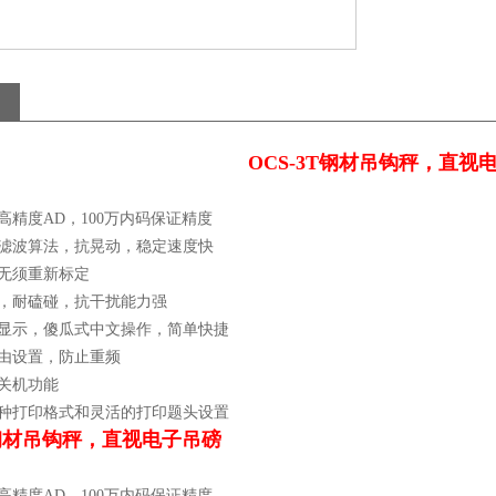
OCS-3T钢材吊钩秤，直视
位高精度AD，100万内码保证精度
态滤波算法，抗晃动，稳定速度快
表无须重新标定
壳，耐磕碰，抗干扰能力强
幕显示，傻瓜式中文操作，简单快捷
自由设置，防止重频
关机功能
多种打印格式和灵活的打印题头设置
T钢材吊钩秤，直视电子吊磅
位高精度AD，100万内码保证精度