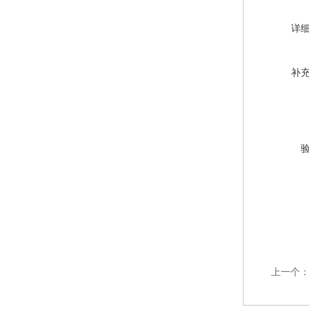
详
补
上一个