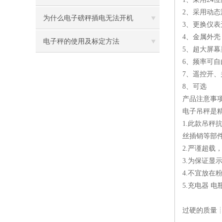
2、采用动
为什么电子磅秤插电无法开机
3、更换仪
4、金属外
电子秤的使用及标定方法
5、超大屏
6、频率可
7、遥控开、
8、可选
产品注意事
电子吊秤是
1.此款吊
丝插销等部
2.严谨超
3.为保证
4.不宜放
5.充电器 
过硬的质量