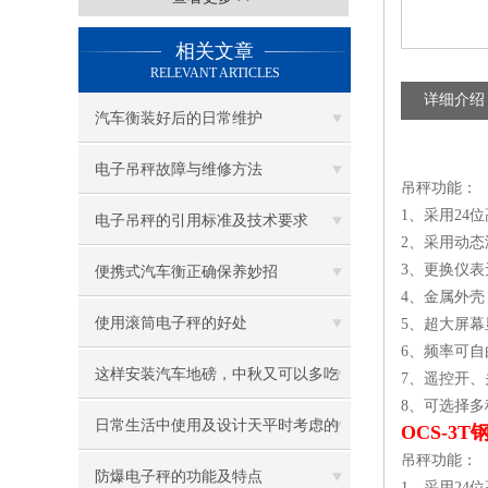
相关文章
RELEVANT ARTICLES
详细介绍
汽车衡装好后的日常维护
电子吊秤故障与维修方法
吊秤功能：
1、采用24
电子吊秤的引用标准及技术要求
2、采用动
3、更换仪
便携式汽车衡正确保养妙招
4、金属外
使用滚筒电子秤的好处
5、超大屏
6、频率可
这样安装汽车地磅，中秋又可以多吃
7、遥控开、
8、可选择
几盒月饼了
日常生活中使用及设计天平时考虑的
OCS-3
吊秤功能：
主要因素有那些
防爆电子秤的功能及特点
1、采用24