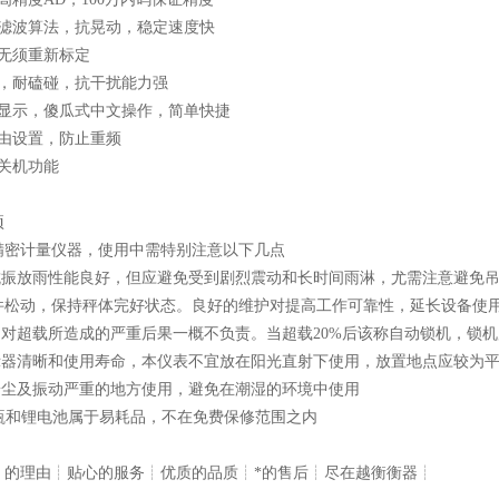
态滤波算法，抗晃动，稳定速度快
表无须重新标定
壳，耐磕碰，抗干扰能力强
幕显示，傻瓜式中文操作，简单快捷
自由设置，防止重频
关机功能
项
精密计量仪器，使用中需特别注意以下几点
秤抗振放雨性能良好，但应避免受到剧烈震动和长时间雨淋，尤需注意避免
件松动，保持秤体完好状态。良好的维护对提高工作可靠性，延长设备使
载，对超载所造成的严重后果一概不负责。当超载20%后该称自动锁机，锁
显示器清晰和使用寿命，本仪表不宜放在阳光直射下使用，放置地点应较为
在粉尘及振动严重的地方使用，避免在潮湿的环境中使用
电瓶和锂电池属于易耗品，不在免费保修范围之内
┊的理由┊贴心的服务┊优质的品质┊*的售后┊尽在越衡衡器┊