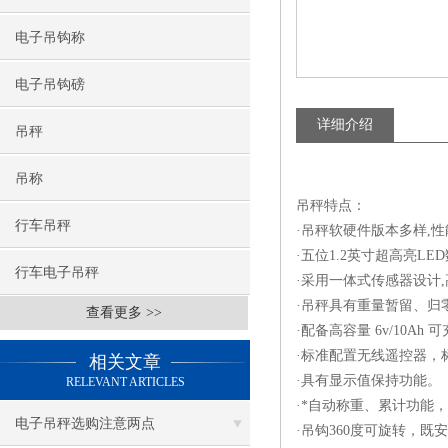
电子吊钩称
电子吊钩磅
详细介绍
吊秤
吊称
吊秤特点：
行车吊秤
·吊秤软硬件版本多样,
·五位1.2英寸超高亮L
行车电子吊秤
·采用一体式传感器设计
·吊秤具有重量暂留、归
查看更多 >>
·配备高容量 6v/10A
·标准配置无线遥控器，
相关文章
·具有显示值保持功能。
RELEVANT ARTICLES
·*自动称重、累计功能
电子吊秤选购注意两点
·吊钩360度可旋转，既