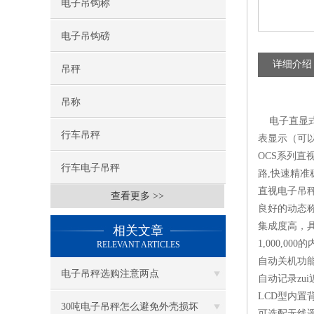
电子吊钩称
电子吊钩磅
详细介绍
吊秤
吊称
电子直显式
行车吊秤
表显示（可
OCS系列直
行车电子吊秤
路,快速精
直视电子吊秤
查看更多 >>
良好的动态
集成度高，
相关文章
1,000,
RELEVANT ARTICLES
自动关机功
电子吊秤选购注意两点
自动记录zu
LCD型内置
30吨电子吊秤怎么避免外壳损坏
可选配无线