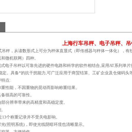
上海行车吊秤、电子吊秤、吊
吊秤，从读数形式上可分为秤体直显式（即传感器与秤体一体化），有线
以和微机联网）四种。
视式电子吊秤以可靠先进的硬件电路和科学的软件相结合,采用AT系列单片
准稳定。具备*的抗干扰能力,可广泛应用于商贸结算、工矿企业及仓储码头
特点:
称重性能，不因重物的晃动而影响称重结果。
具备很高的可靠性。
000的内部分辨率带来的高精度和高稳定度。
能。
i近13个称重记录并不受关电影响。
背光(照明系统)，即使光线阴暗环境也清晰显示。
遥控器，方便操作。