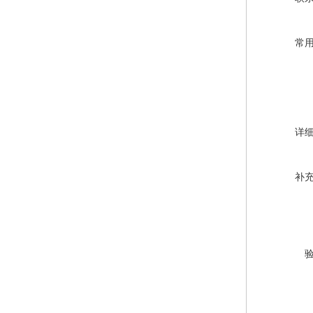
常
详
补