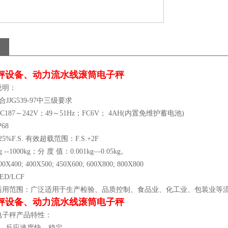
秤设备、动力流水线滚筒电子秤
说明：
合JJG539-97中三级要求
187～242V；49～51Hz；FC6V； 4AH(内置免维护蓄电池)
68
%F.S. 有效超载范围：F.S.+2F
--1000kg；分 度 值：0.001kg—0.05kg。
00; 400X500; 450X600; 600X800; 800X800
D/LCF
适用范围：广泛适用于生产检验、品质控制、食品业、化工业、包装业等
秤设备、动力流水线滚筒电子秤
电子秤产品特性：
率，反应速度快、稳定