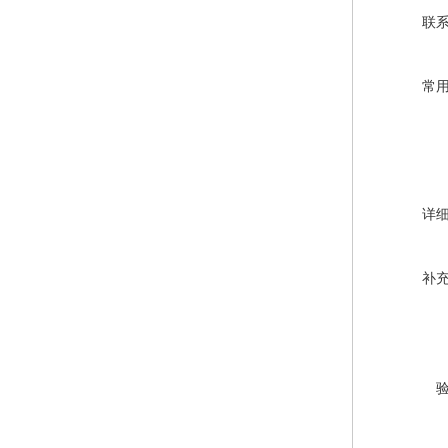
联
常
详
补