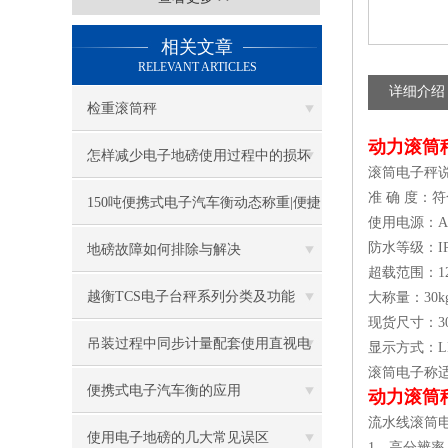
相关文章
RELEVANT ARTICLES
详细介绍
检重滚筒秤
动力滚筒
怎样减少电子地磅使用过程中的损坏
滚筒电子秤
准 确 度：符
率
150吨便携式电子汽车衡动态称重|便捷
使用电源：AC
式汽车衡动态介绍
防水等级：IP
地磅故障如何排除与解决
超载范围：125
越衡TCS电子台秤系列分类及功能
大称量：30kg 
现货尺寸：300X4
吊装过程中同步计量配套使用直视电
显示方式：LE
滚筒电子称
子吊秤
便携式电子汽车衡的应用
动力滚筒
流水线滚筒
使用电子地磅的几大常见误区
1、高分辨