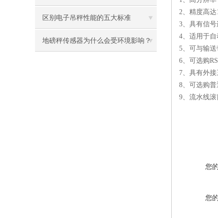
2、精度高达1/6
区别电子吊秤性能的五大标准
3、具有信
4、适用于
地磅秤传感器为什么会受环境影响？
5、可与输
6、可选购R
7、具有外
8、可选购
9、流水线滚
您
您