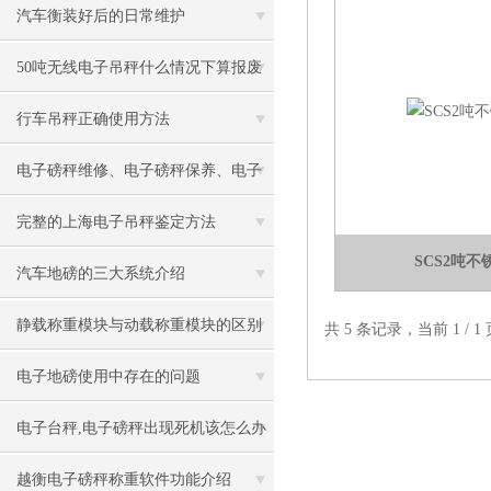
汽车衡装好后的日常维护
50吨无线电子吊秤什么情况下算报废
行车吊秤正确使用方法
电子磅秤维修、电子磅秤保养、电子
磅秤使用、电子磅秤检修
完整的上海电子吊秤鉴定方法
SCS2吨
汽车地磅的三大系统介绍
静载称重模块与动载称重模块的区别
共 5 条记录，当前 1 /
电子地磅使用中存在的问题
电子台秤,电子磅秤出现死机该怎么办
越衡电子磅秤称重软件功能介绍