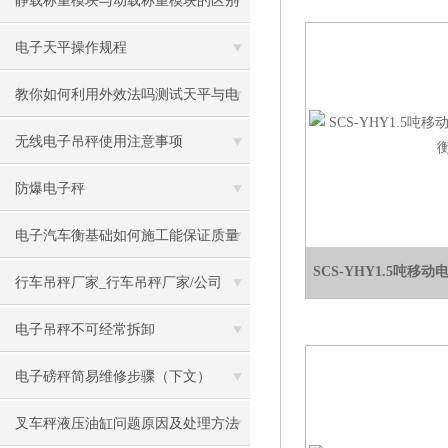
静载称重模块与动载称重模块的区别
电子天平操作规程
教你如何利用外效法吗测试天平与电
子秤
无线电子吊秤使用注意事项
防爆电子秤
电子汽车衡基础如何施工能保证质量
SCS-YHY1.5吨
行车吊秤厂家_行车吊秤厂家/公司
电子吊秤不可经常拆卸
电子磅秤简易维修步骤（下文）
叉车秤液压油缸问题原因及处理方法