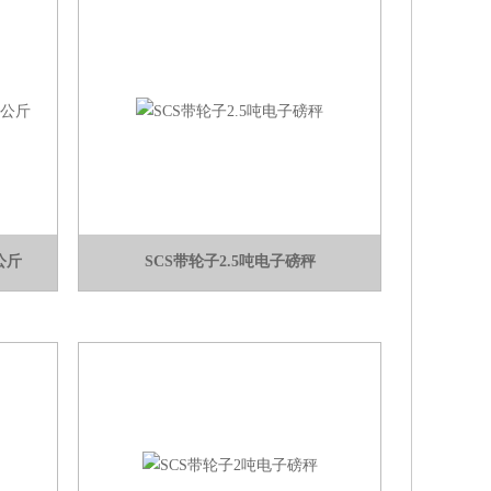
公斤
SCS带轮子2.5吨电子磅秤