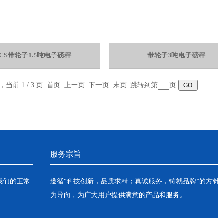
SCS带轮子1.5吨电子磅秤
带轮子3吨电子磅秤
录，当前 1 / 3 页 首页 上一页
下一页
末页
跳转到第
页
服务宗旨
我们的正常
遵循“科技创新，品质求精；真诚服务，铸就品牌”的方
为导向，为广大用户提供满意的产品和服务。