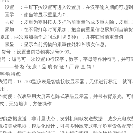
置 ：主屏下按设置可进入设置屏，在汉字输入期间可起到
零 ：使当前显示重量为０。
皮 ：皮重为零时按去皮把当前重量当成皮重去除，皮重非
加 ：在不需打印时可累加，把当前重量信息累加到当前货
，两次累加操作之间应间隔５秒），并存贮当前重量值。
显 ：显示当前货物的累重住处和各磅次信息。
号 ：设置当前货物类别号0~99。
号 ：编号可一次设置10行汉字，数字，字母等各种符号，并可
——价 格 低 廉！品 质 保 证！厂 家 直 销！
秤/称特点:
：TC-100型仪表是智能接收显示器，无须进行标定，就可与
用，。
便：仪表采用大屏幕点阵式液晶显示器，并带有背景光。可根
方式，无须培训，方便操作
能数据发送，非计量状态，发射机间歇发送数据，减少充电次
集成电器，模块化设计，可与多种应变式电子称重设备配套