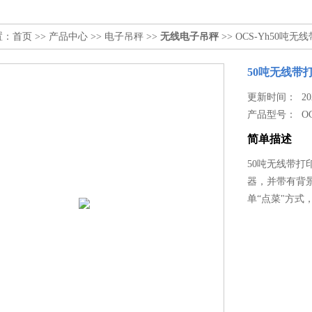
置：
首页
>>
产品中心
>>
电子吊秤
>>
无线电子吊秤
>> OCS-Yh50吨
50吨无线带
更新时间： 2026
产品型号：
O
简单描述
50吨无线带
器，并带有背
单“点菜"方式