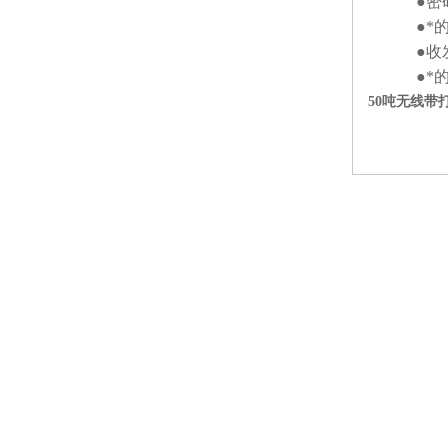
●密码防
●*的防
●收发机
●*的称体
50吨无线带