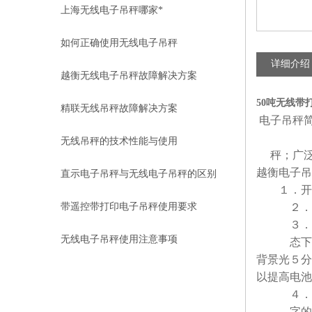
上海无线电子吊秤哪家*
如何正确使用无线电子吊秤
详细介绍
越衡无线电子吊秤故障解决方案
50吨无线带
精联无线吊秤故障解决方案
电子吊秤
无线吊秤的技术性能与使用
秤；广泛
越衡电子吊
直示电子吊秤与无线电子吊秤的区别
１．开机
在那里
带遥控带打印电子吊秤使用要求
２．关机
３．背光
无线电子吊秤使用注意事项
态下起确
背景光５分
以提高电池
４．检查
字的