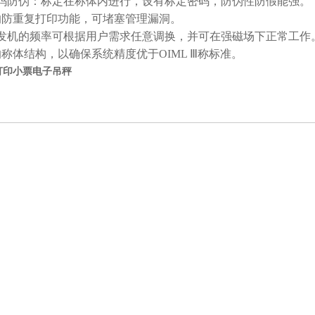
伪：标定在称体内进行，设有标定密码，防伪性防假能强。
重复打印功能，可堵塞管理漏洞。
的频率可根据用户需求任意调换，并可在强磁场下正常工作
结构，以确保系统精度优于OIML Ⅲ称标准。
打印小票电子吊秤