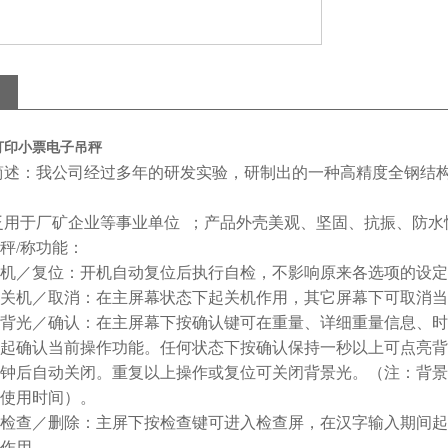
打印小票电子吊秤
简述：我公司经过多年的研发实验，研制出的一种高精度全钢结
用于厂矿企业等事业单位 ；产品外壳美观、坚固、抗振、防水
秤/称功能：
／复位：开机自动复位后执行自检，不影响原来各选项的设定
／取消：在主屏幕状态下起关机作用，其它屏幕下可取消当
／确认：在主屏幕下按确认键可在重量、详细重量信息、时
认当前操作功能。任何状态下按确认保持一秒以上可点亮背景
钟后自动关闭。重复以上操作或复位可关闭背景光。（注：背景
使用时间）。
／删除：主屏下按检查键可进入检查屏，在汉字输入期间起
作用。