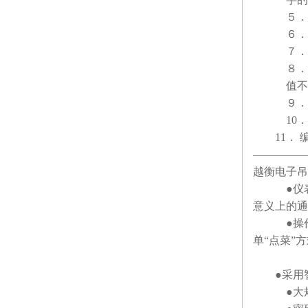
５． 设
６． 置
７． 去
８． 累
值不累加
９． 累
10． 货
11． 编
——————
越衡电子吊
●仪表通用
意义上的通
●操作简
单“点菜”
●采用智
●大规模