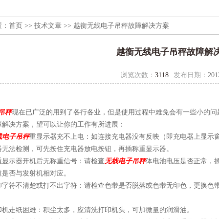
置：
首页
>>
技术文章
>> 越衡无线电子吊秤故障解决方案
越衡无线电子吊秤故障解
浏览次数：
3118
发布日期：
201
吊秤
现在已广泛的用到了各行各业，但是使用过程中难免会有一些小的问
障解决方案，望可以让你的工作有所进展：
线电子吊秤
重显示器充不上电：如连接充电器没有反映（即充电器上显示窗
器无法检测，可先按住充电器放电按钮，再插称重显示器。
重显示器开机后无称重信号：请检查
无线电子吊秤
体电池电压是否正常，
道是否与发射机相对应。
印字符不清楚或打不出字符：请检查色带是否脱落或色带无印色，更换色
。
印机走纸困难：积尘太多，应清洗打印机头，可加微量的润滑油。