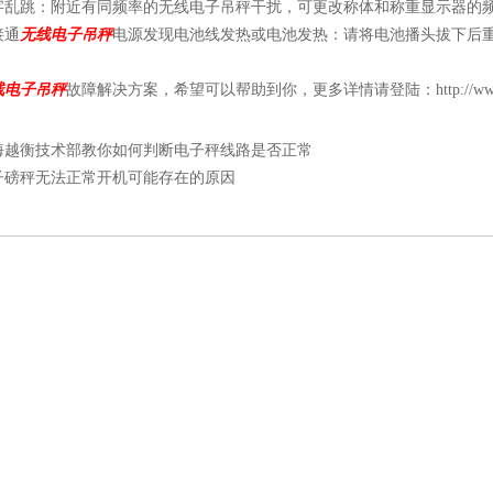
字乱跳：附近有同频率的无线电子吊秤干扰，可更改称体和称重显示器的
接通
无线电子吊秤
电源发现电池线发热或电池发热：请将电池播头拔下后
线电子吊秤
故障解决方案，希望可以帮助到你，更多详情请登陆：http://www.sh
海越衡技术部教你如何判断电子秤线路是否正常
子磅秤无法正常开机可能存在的原因