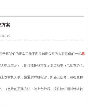
决方案
2-07-19
题干扰我们的正常工作下面是越衡公司为大家提供的一些
电
无电压显示），则可能是称重显示器过放电（电压在1V以
插上发射机天线，接通发射机电源，如还无信号，请检查称
带。（色带的更换方法：装上色带后，按住旋纽顺时针轻转