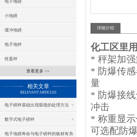
电子地磅
小地磅
详细介绍
缓冲地磅
化工区里用防
电子地秤
* 秤架加
牲畜秤
* 防爆传
查看更多 >>
量
相关文章
* 防爆接
RELEVANT ARTICLES
冲击
电子磅秤基础出现裂缝的处理方法
* 称重显
数字式电子磅秤
可选配防
电子地磅寿命与电子磅秤的板材有关