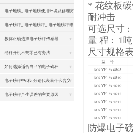
* 花纹板
电子地磅_ 电子地磅使用环境及修理方
耐冲击
法
电子磅秤_ 电子地磅秤_ 电子地磅秤维
可选尺寸 : 0.
量 程 : 1
修小窍门
教你正确选择电子磅秤传感器
尺寸规格
磅秤开机不规零已有办法
型
号
如何选择适合自己的电子磅秤
YH
DCS-
- Ex 0808
YH
DCS-
- Ex 0810
电子磅秤中d和e分别代表着什么含义
YH
DCS-
- Ex 1010
YH
DCS-
- Ex 1012
电子磅秤产生误差的主要原因
YH
DCS-
- Ex 1212
YH
DCS-
- Ex 1215
YH
DCS-
- Ex 1515
防爆电子