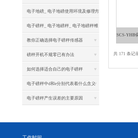
电子地磅_ 电子地磅使用环境及修理方
法
电子磅秤_ 电子地磅秤_ 电子地磅秤维
修小窍门
教你正确选择电子磅秤传感器
共 171 条记
磅秤开机不规零已有办法
如何选择适合自己的电子磅秤
电子磅秤中d和e分别代表着什么含义
电子磅秤产生误差的主要原因
工作时间