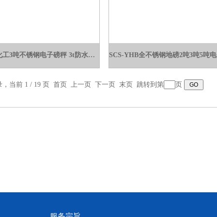
SCS-YHB化工3吨不锈钢电子磅秤 3t防水落地秤
录，当前 1 / 19 页 首页 上一页
下一页
末页
跳转到第
页
服务宗旨