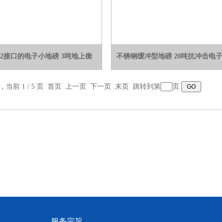
232接口的电子小地磅 3吨地上衡
不锈钢缓冲型地磅 20吨抗冲击电
录，当前 1 / 5 页 首页 上一页
下一页
末页
跳转到第
页
服务宗旨