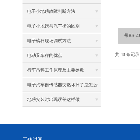
电子小地磅故障判断方法
电子小地磅与汽车衡的区别
带RS-
电子磅秤现场调试方法
共 40 条记
电动叉车秤的优点
行车吊秤工作原理及主要参数
电子汽车衡传感器突然坏掉了是怎么
回事
地磅安装时出现误差这样做
工作时间