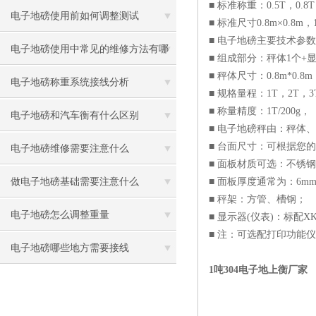
■ 标准称重：0.5T，0.8
电子地磅使用前如何调整测试
■ 标准尺寸0.8m×0.8m，
■ 电子地磅主要技术参
电子地磅使用中常见的维修方法有哪
■ 组成部分：秤体1个+
■ 秤体尺寸：0.8m*0.8m，1
些
电子地磅称重系统接线分析
■ 规格量程：1T，2T，3T
■ 称量精度：1T/200g， 2T
电子地磅和汽车衡有什么区别
■ 电子地磅秤由：秤体
■ 台面尺寸：可根据您
电子地磅维修需要注意什么
■ 面板材质可选：不锈
做电子地磅基础需要注意什么
■ 面板厚度通常为：6mm
■ 秤架：方管、槽钢；
电子地磅怎么调整重量
■ 显示器(仪表)：标配XK
■ 注：可选配打印功能
电子地磅哪些地方需要接线
1吨304电子地上衡厂家