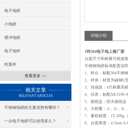
电子地磅
小地磅
详细介绍
缓冲地磅
电子地秤
1吨304电子地上衡厂家
台面尺寸和称量可根据
牲畜秤
不锈钢地磅标准配置说
1、秤台：标配304不
查看更多 >>
2、秤体：材质为碳钢U
3、传感器：4只称重高
相关文章
4、仪表：标配XK3190-
RELEVANT ARTICLES
5、接线盒：防水接线
不锈钢地磅的主要优势有哪些？
6、大称重：1t，2t，3t，
7、量程精度：1T-200g 2T-
一台电子地磅可以使用多久？
8、台面厚度：4-5mm 6-8