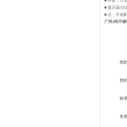
■ 秤架：方
■ 显示器(仪
■ 注：可选
广州2吨不
您
您
联
常