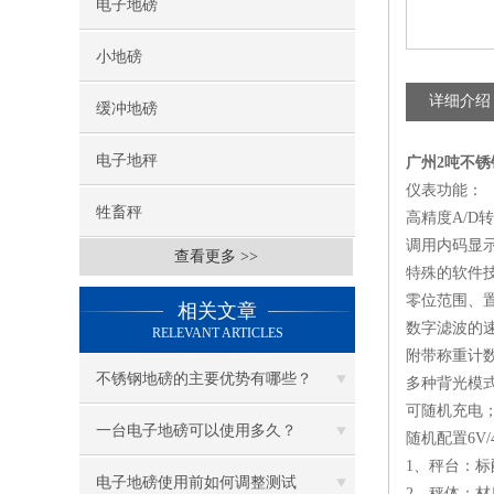
电子地磅
小地磅
详细介绍
缓冲地磅
电子地秤
广州2吨不
仪表功能：
牲畜秤
高精度A/D转
调用内码显
查看更多 >>
特殊的软件
零位范围、
相关文章
数字滤波的
RELEVANT ARTICLES
附带称重计
不锈钢地磅的主要优势有哪些？
多种背光模
可随机充电
一台电子地磅可以使用多久？
随机配置6V
1、秤台：标
电子地磅使用前如何调整测试
2、秤体：材