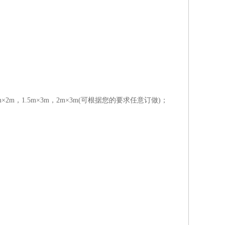
×2m 2m×2m，1.5m×3m，2m×3m(可根据您的要求任意订做)；