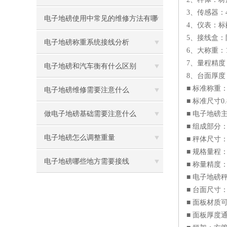
3、传感器：
电子地磅使用中常见的维修方法有哪
4、仪表：标配
5、接线盒
些
电子地磅称重系统接线分析
6、大称重：1t
7、量程精度：1T
电子地磅和汽车衡有什么区别
8、台面厚度：4
■ 标准称重：0
电子地磅维修需要注意什么
■ 标准尺寸0.
做电子地磅基础需要注意什么
■ 电子地磅
■ 组成部分
电子地磅怎么调整重量
■ 秤体尺寸：0.
■ 规格量程：
电子地磅哪些地方需要接线
■ 称量精度：1T
■ 电子地磅
■ 台面尺寸
■ 面板材质
■ 面板厚度通