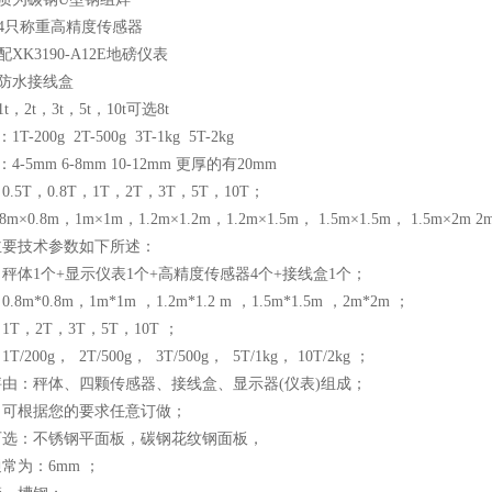
4只称重高精度传感器
XK3190-A12E地磅仪表
：防水接线盒
，2t，3t，5t，10t可选8t
-200g 2T-500g 3T-1kg 5T-2kg
-5mm 6-8mm 10-12mm 更厚的有20mm
.5T，0.8T，1T，2T，3T，5T，10T；
8m×0.8m，1m×1m，1.2m×1.2m，1.2m×1.5m， 1.5m×1.5m， 1.5m
主要技术参数如下所述：
：秤体1个+显示仪表1个+高精度传感器4个+接线盒1个；
8m*0.8m，1m*1m ，1.2m*1.2 m ，1.5m*1.5m ，2m*2m ；
1T，2T，3T，5T，10T ；
/200g， 2T/500g， 3T/500g， 5T/1kg， 10T/2kg ；
秤由：秤体、四颗传感器、接线盒、显示器(仪表)组成；
：可根据您的要求任意订做；
可选：不锈钢平面板，碳钢花纹钢面板，
常为：6mm ；