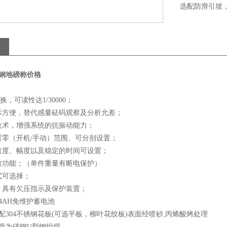
选配防滑引坡
锈钢地磅称价格
换，可读性达1/30000；
示方便，替代感量砝码观察及分析允差；
技术，增强系统的抗振动能力；
置零（开机/手动）范围、可分别设置；
速度、幅度以及稳定的时间可设置；
数功能；（单件重量有断电保护）
式可选择；
；具有欠压指示及保护装置；
/4AH免维护蓄电池
配304不锈钢花板(可选平板，柳叶花纹板)表面经喷砂,丙烯酸烤处理
质为碳钢U型钢组焊