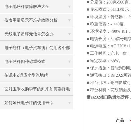
■ 分度值：200克-500克
电子地磅秤故障解决大全
■ 显示模式：6LED显示
■ 环境温度：传感器：-20 
仪表重量显示不准确故障分析
■ 称重仪表：- +40度。
■ 环境湿度：<90% R
无线电子吊秤无信号怎么办
■ 电缆长度：5m信号电
■ 电源电压：AC 220V+1
电子磅秤（电子汽车衡）使用各个部
■ 工作时间：充电一次，
■ 额定功率：<5W。
分相应的保养指南
电子磅秤四种称重模式
■ 保护措施：智能判别
传说中Z适应小型汽地磅
■ 通讯接口：Rs 232
■ 秤台引坡：钢制斜坡
面对玉米收购季节的到来如何选择电
■ 秤台材料：花纹钢面
带rs232接口防爆地磅
子磅称
如何延长电子秤的使用寿命
产品：