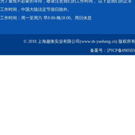
为了避免不必要的等待，敬请注意我们的工作时间 。以下是我们的正常
工作时间，中国大陆法定节假日除外。
工作时间：周一至周六 早8:00-晚18:00。周日休息
© 2018 上海越衡实业有限公司(www.sh-yueheng.cn) 版权
备案号：
沪ICP备090583