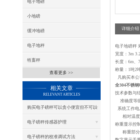
电子地磅
小地磅
详细介绍
缓冲地磅
电子地秤
电子地磅
秤
宽度：3m 3.2
牲畜秤
长度：6m、7
称量：1吨2吨3
查看更多 >>
凡购买本公
全304不锈钢
相关文章
技术参数与结
RELEVANT ARTICLES
准确度等级
购买电子磅秤可以贪小便宜但不可以
系统工作电压:2
相对温度:2
贪便宜！
电子磅秤传感器护理
称重显示控制器
称重部分:－
电子磅秤的校准调试方法
数字显示毛