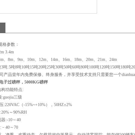
 规格参数：
m 3.4m
m、8m、9m、10m、12m、14m、16m、18m、20m、21m、24m
吨.5吨8吨10吨15吨20吨25吨30吨50吨60吨80吨100吨120吨150吨180吨2
司产品壹年内免费保修、终身服务，并享受技术支持只需要您一个
dianhu
电子过磅秤，5000KG磅秤
构功能特点:
:
guojia
三级
20VAC（-15%~+10%），50HZ±2%
0%～90%RH
:-10～40
40～70
重、净重、皮重动态、欠载荷超中等显示、自动清零跟踪。能存储500辆