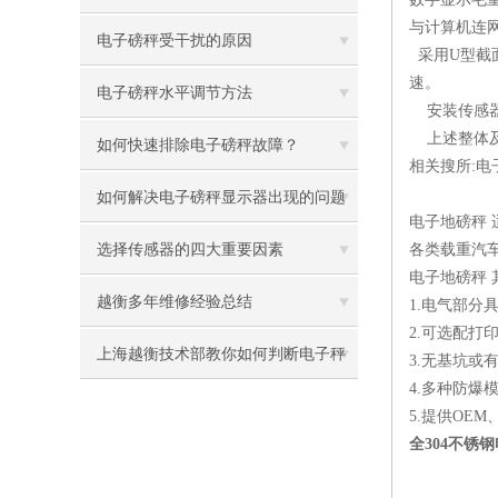
与计算机连
电子磅秤受干扰的原因
采用U型截
速。
电子磅秤水平调节方法
安装传感器
上述整体及
如何快速排除电子磅秤故障？
相关搜所:电
如何解决电子磅秤显示器出现的问题
电子地磅
秤
选择传感器的四大重要因素
各类载重汽
电子地磅
秤
越衡多年维修经验总结
1.电气部分
2.可选配打
上海越衡技术部教你如何判断电子秤
3.无基坑或
4.多种防
线路是否正常
5.提供OEM
全304不锈钢