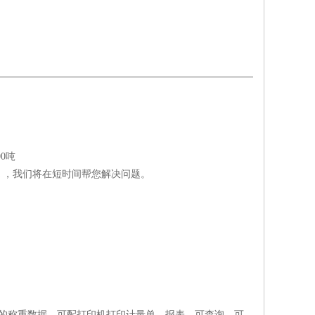
00吨
a
，我们将在短时间帮您解决问题。
车的称重数据，可配打印机打印计量单、报表、可查询，可