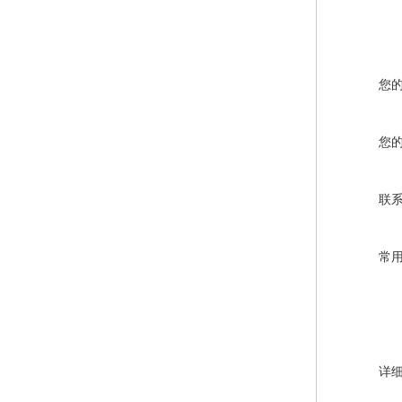
您
您
联
常
详