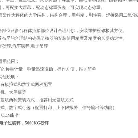
网，可配接大屏幕，配动态称重仪表，可实现动态称重。
面梁作为秤体的力学结构，结构合理，用料精，刚性强。焊接采用二氧化
部位及多台秤体搭接部位设计合理巧妙，安装维护检修极其方便。
布局的合理结构确保了衡器的安装使用精度及精度的长期稳定性。
子磅秤,汽车磅秤,电子吊秤
 适用范围：
车的称重计量，称量迅速准确，操作方便，维护简单
 其他说明：
具有模拟式和数字式两种配置
印机、大屏幕等
有基坑两种安装方式，推荐用无基坑方式
爆模式、数字式可选（配置打印、上下限报警、信号输出等功能）
、ODM制作
电子过磅秤，5000KG磅秤