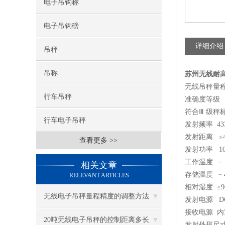
电子吊钩称
电子吊钩磅
详细介绍
吊秤
吊称
苏州无线耐
无线吊秤量程范围：1t
行车吊秤
准确度等级
符合Ⅲ 级秤
行车电子吊秤
发射频率
4
发射距离
≤
查看更多 >>
发射功率
1
工作温度
﹣
相关文章
存储温度
﹣
RELEVANT ARTICLES
相对湿度
≤
无线电子吊秤量程精度的调整方法
发射电源
D
接收电源
内
20吨无线电子吊秤的控制距离多长
发射外形尺