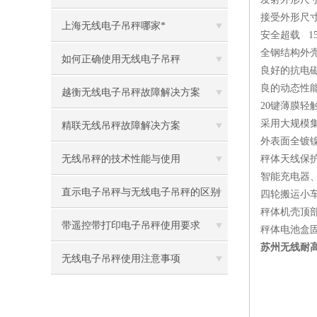
接受外形尺
上海无线电子吊秤哪家*
安全超载
1
全钢结构外
如何正确使用无线电子吊秤
良好的抗电
良的动态性
越衡无线电子吊秤故障解决方案
20键薄膜
采用大规模
精联无线吊秤故障解决方案
外表面全镀
无线吊秤的技术性能与使用
秤体天线保
智能充电器
直示电子吊秤与无线电子吊秤的区别
四轮搬运小
秤体机壳顶
在那里
带遥控带打印电子吊秤使用要求
秤体电池盒
苏州无线耐
无线电子吊秤使用注意事项