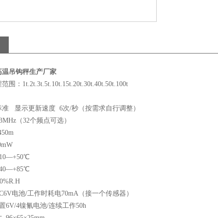
高温吊钩秤生产厂家
.2t.3t.5t.10t.15t.20t.30t.40t.50t.100t
标准
显示更新速度
6次/秒（按需求自行调整）
33MHz（32个频点可选）
450m
0mW
10—+50℃
40—+85℃
90%R.H
C6V电池/工作时耗电70mA（接一个传感器）
置6V/4镍氰电池/连续工作50h
寸
96×65×25mm