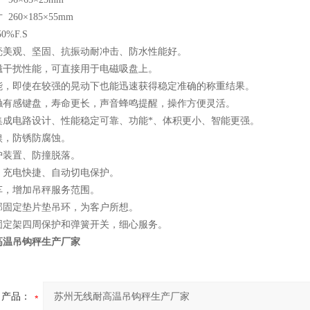
寸
260×185×55mm
50%F.S
壳美观、坚固、抗振动耐冲击、防水性能好。
磁干扰性能，可直接用于电磁吸盘上。
能，即使在较强的晃动下也能迅速获得稳定准确的称重结果。
轻触有感键盘，寿命更长，声音蜂鸣提醒，操作方便灵活。
集成电路设计、性能稳定可靠、功能*、体积更小、智能更强。
镍，防锈防腐蚀。
护装置、防撞脱落。
、充电快捷、自动切电保护。
车，增加吊秤服务范围。
部固定垫片垫吊环，为客户所想。
固定架四周保护和弹簧开关，细心服务。
高温吊钩秤生产厂家
产品：