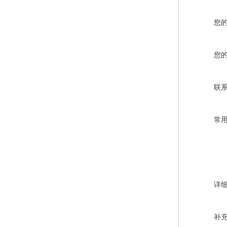
您
您
联
常
详
补