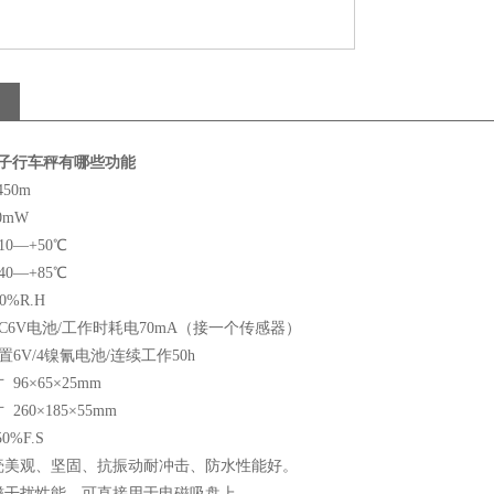
电子行车秤有哪些功能
450m
0mW
10—+50℃
40—+85℃
90%R.H
C6V电池/工作时耗电70mA（接一个传感器）
置6V/4镍氰电池/连续工作50h
寸
96×65×25mm
寸
260×185×55mm
50%F.S
壳美观、坚固、抗振动耐冲击、防水性能好。
磁干扰性能，可直接用于电磁吸盘上。