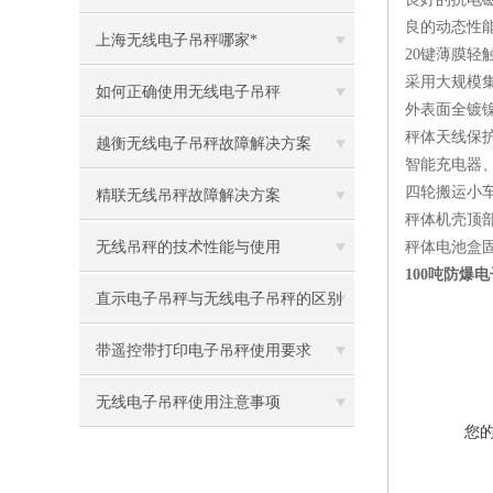
良的动态性
上海无线电子吊秤哪家*
20键薄膜
采用大规模
如何正确使用无线电子吊秤
外表面全镀
秤体天线保
越衡无线电子吊秤故障解决方案
智能充电器
四轮搬运小
精联无线吊秤故障解决方案
秤体机壳顶
无线吊秤的技术性能与使用
秤体电池盒
100吨防爆
直示电子吊秤与无线电子吊秤的区别
在那里
带遥控带打印电子吊秤使用要求
无线电子吊秤使用注意事项
您