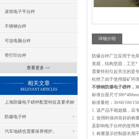
滚筒电子平台秤
不锈钢台秤
详细介绍
可连电脑台秤
带打印台秤
防爆台秤
广泛应用于仓
美观，结构坚固，工艺
查看更多 >>
需要特别引起关注的是专
杜绝了由于使用煤矿环
相关文章
不锈钢防爆电子磅秤，3
RELEVANT ARTICLES
标准台面尺寸300*400mm
上海防爆电子磅秤配置特征及要求标
标准量程：30/60/100/150/
1. 该产品不能超载，
准
防爆电子秤
2. 使用时保持良好的
及影响电子台秤的使用
汽车地磅也需要保养维护。
3. 称重显示控制器长