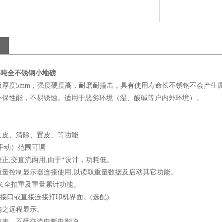
6吨全不锈钢小地磅
板厚度5mm，强度硬度高，耐磨耐撞击，具有使用寿命长不锈钢不会产生
环保性能，不易锈蚀。适用于恶劣环境（湿、酸碱等户内外环境）。
去皮、清除、置皮、等功能
手动）范围可调
正,交直流两用,由于*设计，功耗低。
重量控制显示器连接使用,以读取重量数据及启动其它功能。
踪,全扣重及重量累计功能。
32接口或直接连接打印机界面。(选配)
内之远程显示。
仪表，不受交流电断电影响