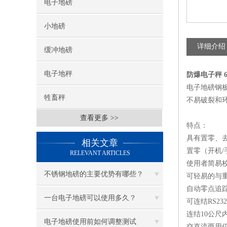
电子地磅
小地磅
详细介绍
缓冲地磅
电子地秤
防爆电子秤 
电子地磅钢
牲畜秤
不易破裂和
查看更多 >>
特点：
具有置零、
相关文章
置零（开机/
RELEVANT ARTICLES
使用者简易校
不锈钢地磅的主要优势有哪些？
可轻易的与
自动零点追
一台电子地磅可以使用多久？
可连结RS2
连结10公尺
电子地磅使用前如何调整测试
交直流两用