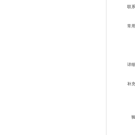
联
常
详
补