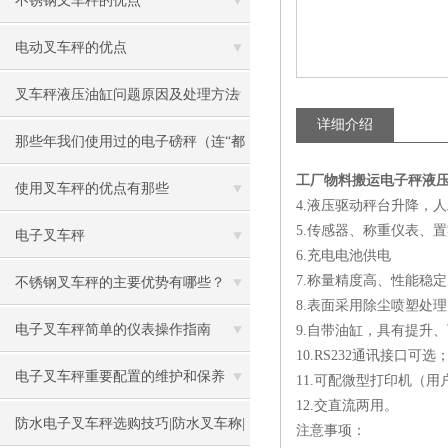
不锈钢叉车秤的优点
电动叉车秤的优点
叉车秤液压油缸问题原因及处理方法
详细介绍
那些年我们使用过的电子磅秤（连“都
工厂物料搬运电子秤液压
叫兽”都不知道）
使用叉车秤的优点有那些
4.液压驱动秤台升降，
5.传感器、称重仪表、置
电子叉车秤
6.充电电池供电
7.称量精度高、性能稳定
不锈钢叉车秤的主要优势有哪些？
8.表面采用除尘喷塑处
电子叉车秤简单的仪表操作指南
9.自带油缸，具有提升
10.RS232通讯接口可选
电子叉车秤重要配置的维护和保养
11.可配微型打印机（用
12.交直流两用。
防水电子叉车秤选购技巧|防水叉车称|
注意事项：