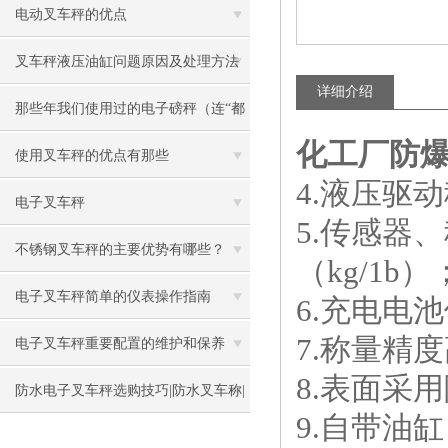
电动叉车秤的优点
叉车秤液压油缸问题原因及处理方法
详细介绍
那些年我们使用过的电子磅秤（连“都
化工厂防爆
叫兽”都不知道）
使用叉车秤的优点有那些
4.液压驱
电子叉车秤
5.传感器
不锈钢叉车秤的主要优势有哪些？
（kg/1b）
电子叉车秤简单的仪表操作指南
6.充电电
7.称量精
电子叉车秤重要配置的维护和保养
8.表面采
防水电子叉车秤选购技巧|防水叉车称|
9.自带油
防水叉车称厂家