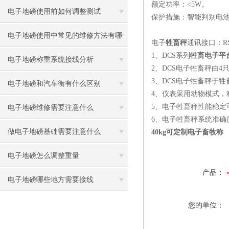
额定功率：<5W。
电子地磅使用前如何调整测试
保护措施：智能判别电
电子地磅使用中常见的维修方法有哪
电子
牲畜秤
通讯接口：R
1、DCS系列
牲畜电子平
些
电子地磅称重系统接线分析
2、DCS电子牲畜秤由
3、DCS电子牲畜秤于
电子地磅和汽车衡有什么区别
4、仪表采用动物模式，
5、电子牲畜秤性能稳定
电子地磅维修需要注意什么
6、电子牲畜秤系统准确
做电子地磅基础需要注意什么
40kg可定制电子畜牧称
电子地磅怎么调整重量
产品：
电子地磅哪些地方需要接线
您的单位：