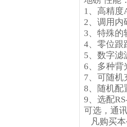
1
、高精度
2
、调用内
3
、特殊的
4
、零位跟
5
、数字滤
6
、多种背
7
、可随机
8
、随机配
9
、选配
RS
可选，通
凡购买本