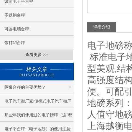
滚筒电子平台秤
不锈钢台秤
详细介绍
可连电脑台秤
电子地磅称
带打印台秤
标准
电子
查看更多 >>
型美观
,
结
相关文章
RELEVANT ARTICLES
高强度结
隔爆台秤的主要优势？
便。可配
地磅系列
电子汽车衡厂家|便携式电子汽车衡厂
人值守地
家
那些年我们使用过的电子磅秤（连“都
上海越衡
叫兽”都不知道）
电子平台秤（电子地磅）的使用注意