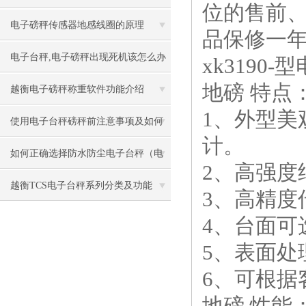
位的售前
事项
电子磅秤传感器地感线圈的原理
品保修一
电子台秤,电子磅秤出现死机该怎么办
xk3190-
型
地磅 特点
越衡电子磅秤称重软件功能介绍
1
、外型美
使用电子台秤磅秤前注意事项及如何
计。
保养
如何正确选择防水防尘电子台秤（电
2
、高强度
子磅秤）
越衡TCS电子台秤系列分类及功能
3
、高精度
4
、台面可
5
、表面处
6
、可根据
地磅 性能