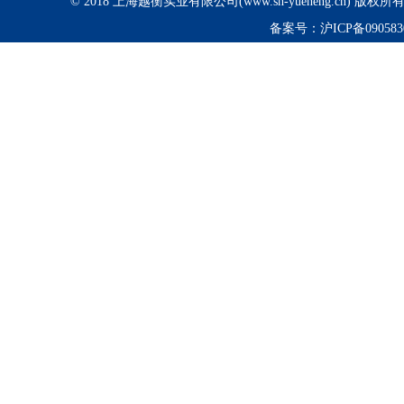
© 2018 上海越衡实业有限公司(www.sh-yueheng.cn) 版权
备案号：
沪ICP备090583