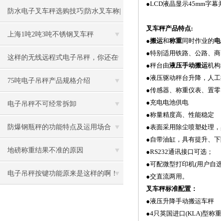
●
LCD液晶显示45mm字
防水电子叉车秤选购技巧|防水叉车称|
叉车秤产
品
特
点
:
防水叉车称厂家
上海1吨2吨3吨不锈钢叉车秤
●
搬运
和
称重
同时作业的
电
●
特别适用铁路、公路、商
这样的无线远程式电子吊秤，你还在
●
秤台由
液压手动搬运
机构
●
液压驱动秤台升降，人工
等什么
75吨电子吊秤产品规格介绍
●
传感器、称重仪表、置零、
●
充电电池供电
电子吊秤不可经常拆卸
●
称量精度高、性能稳定
防爆钢瓶秤的功能特点及运用场合
●
表面采用除尘喷塑处理，
●
自带油缸，具有提升、下
地磅称重结果不准的原因
●
RS232通讯接口可选；
●
可配微型打印机(用户自选
电子吊秤按键功能原来是这样的啊！
●
交直流两用。
叉车秤标
准
配
置
：
●
液压升降手动搬运车秤
●
4只英国进口(KLA)型称