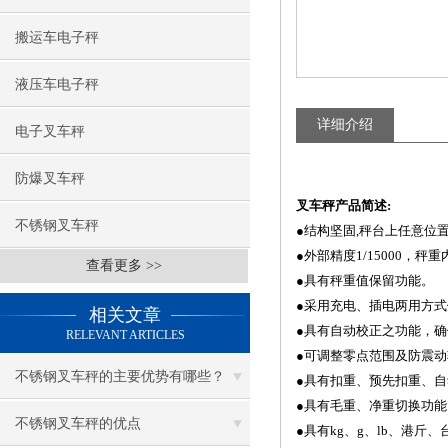
搬运车电子秤
液压车电子秤
详细介绍
电子叉车秤
防爆叉车秤
叉车秤产
品
简
述
:
不锈钢叉车秤
●
结构坚固,秤台上任意位
●
外部精度1/15000，秤重内
查看更多 >>
●
具有秤重值保留功能。
●
采用充电、插电两用方式
相关文章
●
具有自动校正之功能，确
RELEVANT ARTICLES
●
可调整零点范围及防震动
不锈钢叉车秤的主要优势有哪些？
●
具有扣重、预先扣重、自
●
具有毛重、净重切换功能
不锈钢叉车秤的优点
●
具有kg、g、lb、港斤