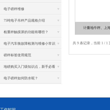
水台秤，150kg防水台秤
电子磅秤维修
75吨电子吊秤产品规格介绍
计量地牛秤、上
检重秤触摸屏的功能有哪些？
共 9 条记录，当前 1 /
电子汽车衡故障检测与维修小常识
磅秤标签使用规范
地磅购买入门级知识点，新手必看
电子磅秤如何防水呢？
工作时间