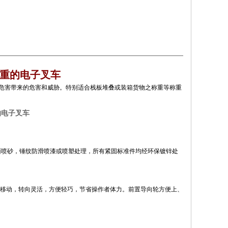
计重的电子叉车
危害带来的危害和威胁。特别适合栈板堆叠或装箱货物之称重等称重
的电子叉车
面喷砂，锤纹防滑喷漆或喷塑处理，所有紧固标准件均经环保镀锌处
移动，转向灵活，方便轻巧，节省操作者体力。前置导向轮方便上、