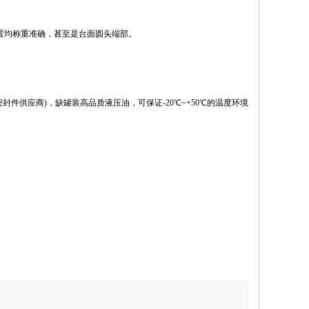
置均称重准确，甚至是台面圆头端部。
件供应商)，缺罐装高品质液压油，可保证-20℃~+50℃的温度环境