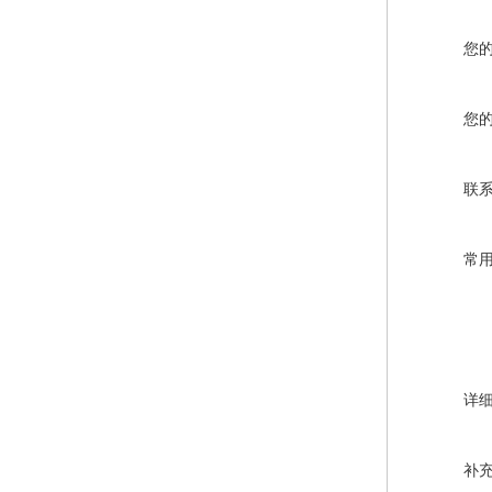
您
您
联
常
详
补