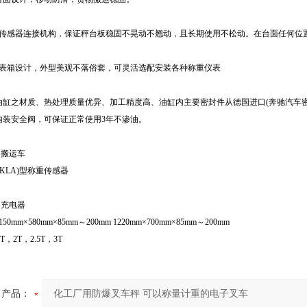
与传感器连接机构，保证秤台板稳固不晃动不翘动，且长期使用不松动。在台面任何位
仪表箱设计，外型美观不落俗套，可灵活选配安装各种称重仪表
缸之材质、热处理质量优异、加工精度高、油缸内主要密封件从德国进口(奔驰汽车密封
内装安全阀，可保证正常使用3年不渗油。
动搬运车
(KLA)型称重传感器
、充电器
1150mm×580mm×85mm～200mm 1220mm×700mm×85mm～200mm
 1T，2T，2.5T，3T
产品：