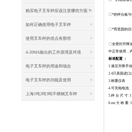
购买电子叉车秤应该注意哪些方面？
〇*的秤台板
如何正确使用电子叉车秤
〇*而坚固的
使用叉车秤的优点有那些
〇全密封升降油
中正常使用，
4-20MA输出的工作原理及环境
标准配置 ：
电子叉车秤的用途和场合
1.液压升降手
2.4只英国进口
电子叉车秤的功能及使用
3.称重仪表
4.可充电电池
上海1吨2吨3吨不锈钢叉车秤
5.秤 台 尺 寸: 
6.zui 大 称 重: