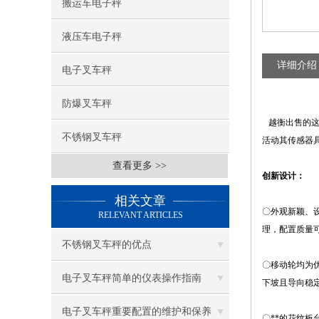
搬运车电子秤
液压车电子秤
详细介绍
电子叉车秤
防爆叉车秤
越衡出售的这
不锈钢叉车秤
活动其传感器
查看更多 >>
创新设计：
相关文章
〇外观新颖、
RELEVANT ARTICLES
理，配置质量
不锈钢叉车秤的优点
〇移动轮均为
电子叉车秤简单的仪表操作指南
下坡且导向稳
电子叉车秤重要配置的维护和保养
〇**的花纹