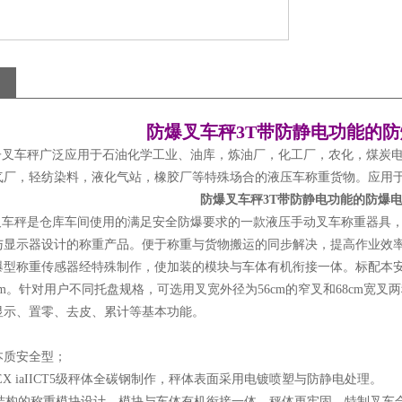
防爆叉车秤3T带防静电功能的
叉车秤广泛应用于石油化学工业、油库，炼油厂，化工厂，农化，煤炭电
气厂，轻纺染料，液化气站，橡胶厂等特殊场合的液压车称重货物。应用
防爆叉车秤3T带防静电功能的防爆
车秤是仓库车间使用的满足安全防爆要求的一款液压手动叉车称重器具，
与显示器设计的称重产品。便于称重与货物搬运的同步解决，提高作业效
型称重传感器经特殊制作，使加装的模块与车体有机衔接一体。标配本安防爆显
00mm。针对用户不同托盘规格，可选用叉宽外径为56cm的窄叉和68cm
显示、置零、去皮、累计等基本功能。
本质安全型；
EX iaIICT5级秤体全碳钢制作，秤体表面采用电镀喷塑与防静电处理。
构的称重模块设计，模块与车体有机衔接一体，秤体更牢固。特制叉车合