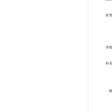
常
详
补