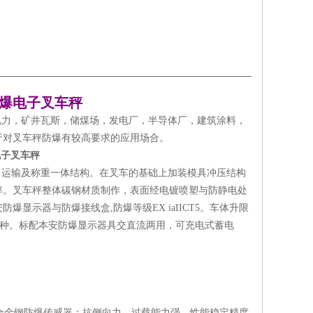
防爆电子叉车秤
力，矿井瓦斯，储煤场，发电厂，半导体厂，建筑涂料，
于对叉车秤防爆有较高要求的应用场合。
电子叉车秤
运输及称重一体结构。在叉车的基础上加装模具冲压结构
率。叉车秤整体碳钢材质制作，表面经电镀喷塑与防静电处
示器与防爆接线盒,防爆等级EX iaIICT5。车体升限
宽叉两种。标配本安防爆显示器具交直流两用，可充电式蓄电
金钢防爆传感器：抗侧向力、过载能力强，性能稳定精度