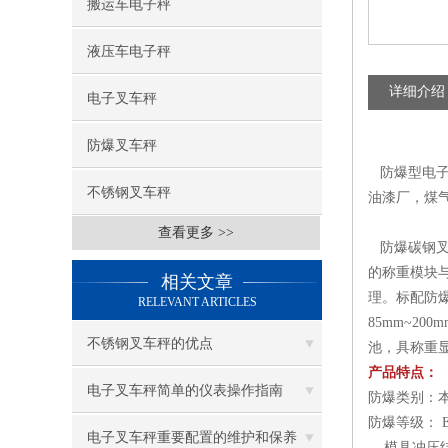
搬运车电子秤
液压车电子秤
详细介绍
电子叉车秤
防爆叉车秤
防爆型电子
不锈钢叉车秤
油漆厂，煤
查看更多 >>
防爆碳钢叉
的称重模块
相关文章
理。标配防爆
RELEVANT ARTICLES
85mm~2
不锈钢叉车秤的优点
池，具称重
产品特点：
电子叉车秤简单的仪表操作指南
防爆类别：
防爆等级： 
电子叉车秤重要配置的维护和保养
模具冲压结