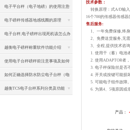
技术参数：
叫兽”都不知道）
电子平台秤（电子地磅）的使用注意
转换原理：式A/D输入信号
16个700的传感器传
事项
电子磅秤传感器地感线圈的原理
售后服务:
1、一年免费保修,终身
电子台秤,电子磅秤出现死机该怎么办
2、免费送货服务,无需
3、全程,提供技术咨询
越衡电子磅秤称重软件功能介绍
1. 使用干（蓄）电池
2. 使用ADAPTOR
使用电子台秤磅秤前注意事项及如何
3. 电子秤保险丝是否
保养
如何正确选择防水防尘电子台秤（电
4. 开关或按键可能损
5. 可能电子组件故障
子磅秤）
越衡TCS电子台秤系列分类及功能
6. 为第4、5项原因
产品：