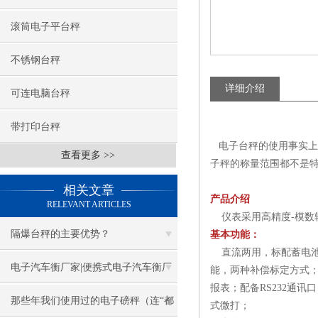
滚筒电子平台秤
不锈钢台秤
详细介绍
可连电脑台秤
带打印台秤
电子台秤的使用事实上在
查看更多 >>
子秤的称量范围都不是
相关文章
产品介绍
RELEVANT ARTICLES
仪表采用高精度-模数
隔爆台秤的主要优势？
基本功能：
直流两用，标配蓄电池；
电子汽车衡厂家|便携式电子汽车衡厂
能，两种补偿标定方式；
报表；配备RS232通讯
家
那些年我们使用过的电子磅秤（连“都
式微打；