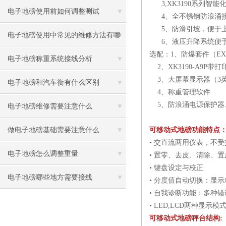
3,XK3190系列智能
电子地磅使用前如何调整测试
4、全不锈钢防浪涌接
5、防滑引坡，便于上
电子地磅使用中常见的维修方法有哪
6、液压升降系统便
选配：1、防爆套件（EXIBI
些
电子地磅称重系统接线分析
2、XK3190-A9P带
3、大屏幕显示器（3英
电子地磅和汽车衡有什么区别
4、称重管理软件
5、防浪涌电源保护器、
电子地磅维修需要注意什么
做电子地磅基础需要注意什么
可移动式地磅功能特点
• 交直流两用仪表，不
电子地磅怎么调整重量
• 置零、去皮、清除、
• 键盘设定与校正
电子地磅哪些地方需要接线
• 分度值自动切换：显
• 自我诊断功能：多种
• LED,LCD两种显示模
可移动式地磅秤台结构: