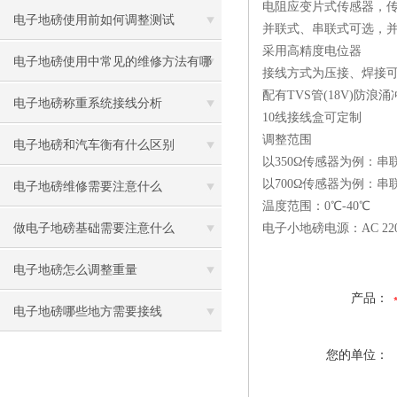
电阻应变片式传感器，传感器的
电子地磅使用前如何调整测试
并联式、串联式可选，并联
采用高精度电位器
电子地磅使用中常见的维修方法有哪
接线方式为压接、焊接可
配有TVS管(18V)防浪涌
些
电子地磅称重系统接线分析
10线接线盒可定制
调整范围
电子地磅和汽车衡有什么区别
以350Ω传感器为例：串
以700Ω传感器为例：串
电子地磅维修需要注意什么
温度范围：0℃-40℃
做电子地磅基础需要注意什么
电子小地磅电源：AC 220
电子地磅怎么调整重量
产品：
电子地磅哪些地方需要接线
您的单位：