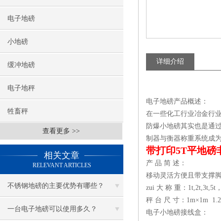
电子地磅
小地磅
详细介绍
缓冲地磅
电子地秤
电子地磅产品概述：
牲畜秤
在一些化工行业冶金行业
防爆小地磅其实也是通过
查看更多 >>
制器与衡器称重系统成
带打印5T平地磅
相关文章
产 品 简 述：
RELEVANT ARTICLES
移动灵活方便且带支撑
不锈钢地磅的主要优势有哪些？
zui 大 称 重：1t,2t,3t,5t，
秤 台 尺 寸：1m×1m 1.2m
一台电子地磅可以使用多久？
电子小地磅接线盒：