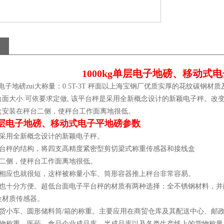
1000kg单层电子地磅、移动式
地磅zui大称量：0.5T-3T 秤面以上海宝钢厂优质实厚的花纹碳钢材质
台面大小:可依要求定做, 该平台秤是采用全新概念设计的新颖电子秤。改
盒安装在秤台二侧，使秤台工作面离地很低。
g单层电子地磅、移动式电子平地磅参数
是采用全新概念设计的新颖电子秤。
平台秤的结构，将四支高精度紧密型剪切梁式称重传感器和接线盒
台二侧，使秤台工作面离地很低。
坡相应也就很短，这样被称量小车、筒形容器推上秤台非常容易。
修也十分方便。超低台面电子平台秤的材质有两种选择：全不锈钢材料，
金材质传感器。
载货小车、圆形储料筒/箱的称重。主要应用在商贸仓库及其配送中心、邮
货物称重、医药、食品企业成品库、半成品库以及各类生产线上的货物称量