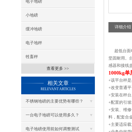
电子地磅
小地磅
详细介绍
缓冲地磅
电子地秤
超低台面电子
牲畜秤
坚固耐用。
感器和接线
查看更多 >>
1000k
+该平台秤
相关文章
+改变普通
RELEVANT ARTICLES
+安装在秤
不锈钢地磅的主要优势有哪些？
+配置的引
+安装、维
一台电子地磅可以使用多久？
料，配套合
+主要适应
电子地磅使用前如何调整测试
+业务中的