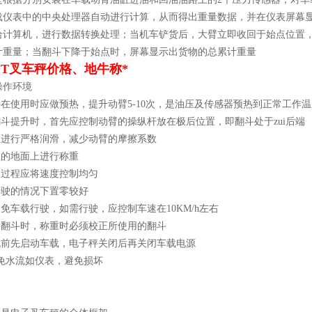
载仪表中的中央处理器自动进行计算，从而得出重量数据，并在仪表屏幕显
给计算机，进行数据转换处理；当机车铲货后，大臂立即收回于始点位置
计重量；当翻斗下降于始点时，屏幕显示出货物的总累计重量
1T叉车秤价格、地牛称*
操作环境
秤在使用时应做预热，提升动臂5-10次，是油压及传感器预热到正常工作
翻斗提升时，首先应控制动臂的操纵杆放在极后位置，即翻斗处于zui后端
应进行严格润滑，减少动臂的摩擦系数
坦的地面上进行称重
的过程应将速度控制均匀
行驶的情况下置零较好
避免车载行驶，如需行驶，应控制车速在10KM/h左右
个翻斗时，称重时必须校正所使用的翻斗
开机前先启动车载，电子秤关闭后再关闭车载电源
避免水流如仪表，避免损坏