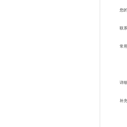
您
联
常
详
补