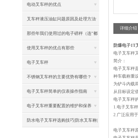
电动叉车秤的优点
叉车秤液压油缸问题原因及处理方法
详细介绍
那些年我们使用过的电子磅秤（连“都
防爆电子1T
叫兽”都不知道）
使用叉车秤的优点有那些
电子叉车秤
简介：
电子叉车秤
电子叉车秤
种车载称重
不锈钢叉车秤的主要优势有哪些？
为铲斗内载
电子叉车秤简单的仪表操作指南
从目标设定
电子叉车秤
电子叉车秤重要配置的维护和保养
1.电子叉
2.广泛应
防水电子叉车秤选购技巧|防水叉车称|
电子叉车秤
防水叉车称厂家
电子叉车秤