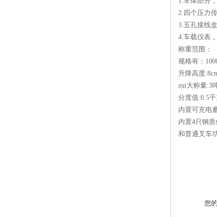
1.车体部分
2.四个压
3.五孔接
4.车载仪
称重范围：
规格有：1000kg
升降高度:8cm
zui大称量:3
分度值:0.5
内置可充电蓄电
内置4只钢质
和普通叉车功
您