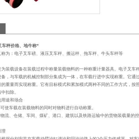
叉车秤价格、地牛称*
又称为：电子叉车磅、液压叉车秤、搬运秤、拖车秤、牛头车秤等
是为装载设备在装载过程中称量装载物料的一种称重计量器具。电子叉车秤
设备，与车载的机械控制部分集成为一体，在车载行进中实现称重。它通
荷的重量而实现称重。它有目标模式和累加模式两种不同的工作方式，按
值中扣除。
的用途和场合
车秤可使车载在装载物料的同时对物料进行自动称重。
用于物流、仓储、车间、煤矿、港口、建筑以及铁路运输中的货物装载量的
原理
是根据分别安装在车载动臂油缸进油和回油油路上的2个压力传感器，对车