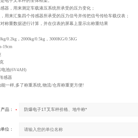
，是电子叉车秤的全体框架。
力传感器，用来测定车载液压系统所承受的压力变化；
线盒，用来汇集四个传感器所承受的压力信号并传把信号传给车载仪表；
表，对称重数据进行计算，并在仪表的屏幕上显示出称重结果
/0.2kg，2000kg/0.5kg，3000KG/0.5KG
-19cm
吨
千克
池(6V4AH)
传感器
能一样,多了称重系统,物流/仓库称重更方便!
产品：
的单位：