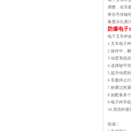
调整，在车
将信号传输
幕显示出累
防爆电子
电子叉车秤
1.叉车电子
2.操作中，
3.动臂系统
4.选择较平
5.提升动臂
6.车载停止
7.称重过程
8.如配备多
9.电子秤
10.清洗时
组成：