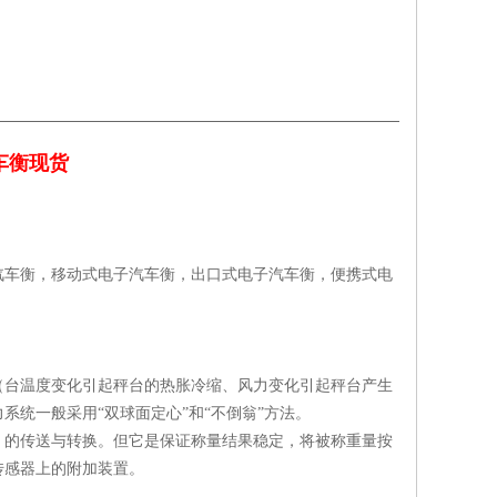
车衡现货
汽车衡，移动式电子汽车衡，出口式电子汽车衡，便携式电
（台温度变化引起秤台的热胀冷缩、风力变化引起秤台产生
统一般采用“双球面定心”和“不倒翁”方法。
。的传送与转换。但它是保证称量结果稳定，将被称重量按
传感器上的附加装置。