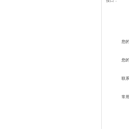
接口： R
您
您
联
常