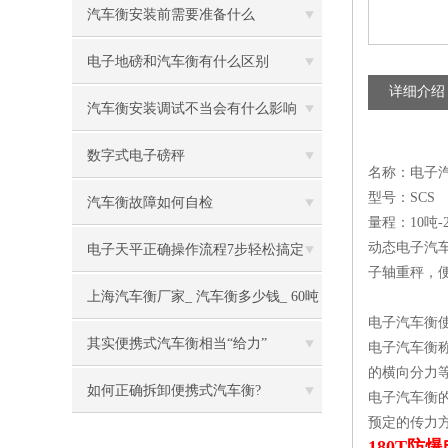
汽车衡安装前需要准备什么
电子地磅和汽车衡有什么区别
详细介绍
汽车衡安装调试不当会有什么影响
数字式电子磅秤
名称：电子
型号：SCS
汽车衡故障如何自检
量程：10吨-
动态电子汽
电子天平正确操作流程7步轻松搞定
子轴重秤，
上海汽车衡厂家_ 汽车衡多少钱_ 60吨
电子汽车衡
电子汽车衡
其实便携式汽车衡相当“给力”
电子汽车衡
的横向分力
如何正确拆卸便携式汽车衡?
电子汽车衡
预定的传力
180T