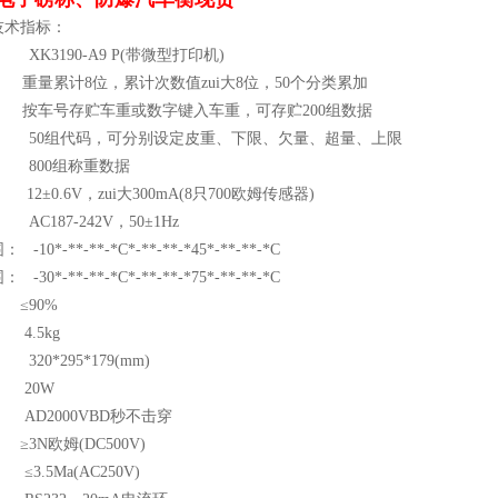
技术指标：
K3190-A9 P(带微型打印机)
 重量累计8位，累计次数值zui大8位，50个分类累加
： 按车号存贮车重或数字键入车重，可存贮200组数据
 50组代码，可分别设定皮重、下限、欠量、超量、上限
 800组称重数据
12±0.6V，zui大300mA(8只700欧姆传感器)
C187-242V，50±1Hz
0*-**-**-*C*-**-**-*45*-**-**-*C
0*-**-**-*C*-**-**-*75*-**-**-*C
≤90%
.5kg
20*295*179(mm)
20W
D2000VBD秒不击穿
N欧姆(DC500V)
3.5Ma(AC250V)