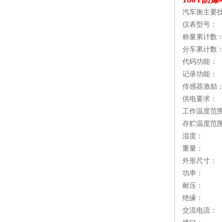
汽车衡主要
仪表型号： X
称量累计数：
分车累计数
代码功能：
记录功能：
传感器激励： 
供电要求： A
工作温度范围： -1
存贮温度范围： -3
湿度： 
重量： 4
外形尺寸： 3
功率： 
耐压： A
绝缘： ≥3
交流电流： ≤