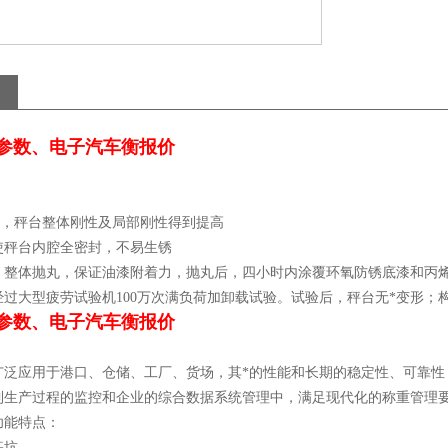
磅参数、电子汽车衡报价
计，秤台整体刚性及局部刚性得到提高
使秤台内腔全密封，不易生锈
，整体抛丸，保证油漆附着力，抛丸后，四小时内涂覆环氧防锈底漆和丙
经过大型疲劳试验机100万次满负荷加卸载试验。试验后，秤台无*变形；
磅参数、电子汽车衡报价
广泛应用于港口、仓储、工厂、货场，其*的性能和长期的稳定性、可靠性
到生产过程的监控和企业的综合数据系统管理中，满足现代化的称重管理
功能特点：
基坑