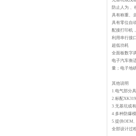
防止人为 
具有称重、
具有零位自
配接打印机
利用串行接
超低功耗
全面板数字
电子汽车衡
量；电子地
其他说明
1.电气部分
2.标配XK3
3.无基坑或
4.多种防爆
5.提供OEM
全部设计过