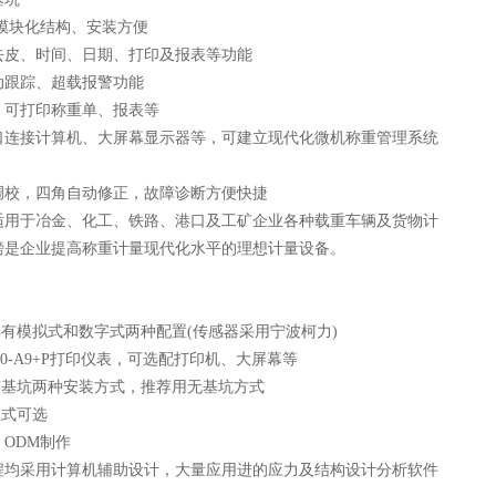
、模块化结构、安装方便
去皮、时间、日期、打印及报表等功能
动跟踪、超载报警功能
，可打印称重单、报表等
口连接计算机、大屏幕显示器等，可建立现代化微机称重管理系统
调校，四角自动修正，故障诊断方便快捷
适用于冶金、化工、铁路、港口及工矿企业各种载重车辆及货物计
磅是企业提高称重计量现代化水平的理想计量设备。
具有模拟式和数字式两种配置(传感器采用宁波柯力)
190-A9+P打印仪表，可选配打印机、大屏幕等
有基坑两种安装方式，推荐用无基坑方式
模式可选
、ODM制作
程均采用计算机辅助设计，大量应用进的应力及结构设计分析软件