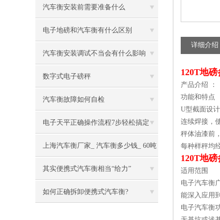
汽车衡安装前需要准备什么
电子地磅和汽车衡有什么区别
详细介绍
汽车衡安装调试不当会有什么影响
120T地
数字式电子磅秤
产品介绍 ：
功能和特点
汽车衡故障如何自检
U型截面设
连续焊接，
电子天平正确操作流程7步轻松搞定
秤体油漆前
上海汽车衡厂家_ 汽车衡多少钱_ 60吨
每种样秤均
120T地
电子汽车衡
其实便携式汽车衡相当“给力”
适用范围
电子汽车衡
如何正确拆卸便携式汽车衡?
能深入应用
电子汽车衡
无基坑或浅