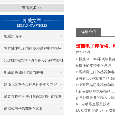
查看更多 >>
相关文章
RELEVANT ARTICLES
详细介绍
检重滚筒秤
滚筒电子秤价格、
怎样减少电子地磅使用过程中的损坏
产品特点：
a.标准SUS304不锈
率
150吨便携式电子汽车衡动态称重|便捷
b.快捷的皮带更换系统
式汽车衡动态介绍
c.高精度进口传感器和
地磅故障如何排除与解决
d.可有100种常用产品
越衡TCS电子台秤系列分类及功能
e.快速产品切换和自动
f.彩色触摸屏集成控制
吊装过程中同步计量配套使用直视电
g.与外部设备的输入，
h．自动零点跟踪技术
子吊秤
便携式电子汽车衡的应用
i.U盘数据存储，生产