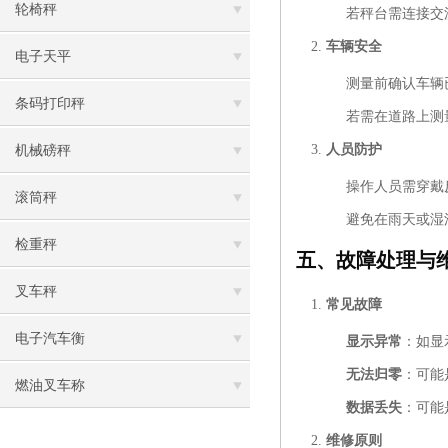
轮椅秤
若秤台需连接交
车辆安全
电子天平
测量前确认车辆
条码打印秤
若需在道路上测
人员防护
机械磅秤
操作人员需穿戴
滚筒秤
避免在雨天或湿
检重秤
五、故障处理与
叉车秤
常见故障
电子汽车衡
显示异常
：如显
无法归零
：可能
燃油叉车称
数据丢失
：可能
维修原则