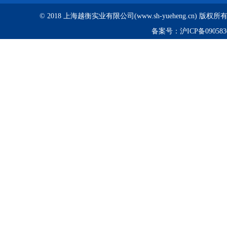
© 2018 上海越衡实业有限公司(www.sh-yueheng.cn) 版权
备案号：
沪ICP备090583