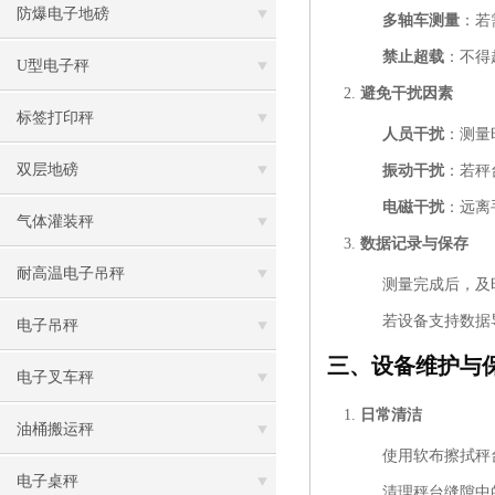
防爆电子地磅
多轴车测量
：若
禁止超载
：不得
U型电子秤
避免干扰因素
标签打印秤
人员干扰
：测量
双层地磅
振动干扰
：若秤
电磁干扰
：远离
气体灌装秤
数据记录与保存
耐高温电子吊秤
测量完成后，及
若设备支持数据
电子吊秤
三、设备维护与
电子叉车秤
日常清洁
油桶搬运秤
使用软布擦拭秤
电子桌秤
清理秤台缝隙中