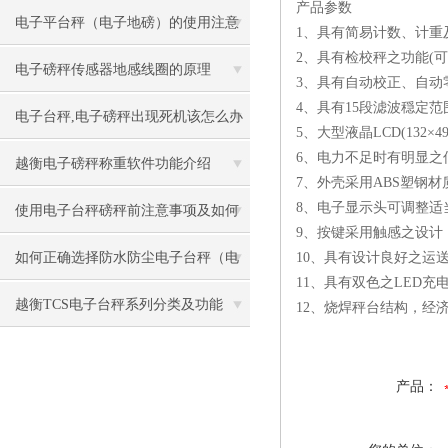
产品参数
叫兽”都不知道）
电子平台秤（电子地磅）的使用注意
1、具有简易计数、计重
2、具有检校秤之功能(可
事项
电子磅秤传感器地感线圈的原理
3、具有自动校正、自动
4、具有15段滤波穏定
电子台秤,电子磅秤出现死机该怎么办
5、大型液晶LCD(132
6、电力不足时有明显之
越衡电子磅秤称重软件功能介绍
7、外壳采用ABS塑钢
8、电子显示头可调整适
使用电子台秤磅秤前注意事项及如何
9、按键采用触感之设计
保养
如何正确选择防水防尘电子台秤（电
10、具有设计良好之运
11、具有双色之LED
子磅秤）
越衡TCS电子台秤系列分类及功能
12、烧焊秤台结构，经
产品：