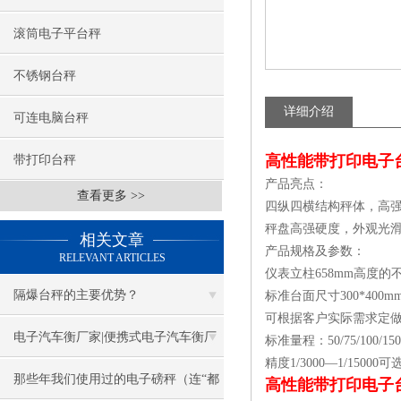
滚筒电子平台秤
不锈钢台秤
详细介绍
可连电脑台秤
高性能带打印电子
带打印台秤
产品亮点：
查看更多 >>
四纵四横结构秤体，高
秤盘高强硬度，外观光
相关文章
产品规格及参数：
RELEVANT ARTICLES
仪表立柱658mm高度的
隔爆台秤的主要优势？
标准台面尺寸300*400mm/40
可根据客户实际需求定
电子汽车衡厂家|便携式电子汽车衡厂
标准量程：50/75/100/150/
精度1/3000—1/150
家
那些年我们使用过的电子磅秤（连“都
高性能带打印电子