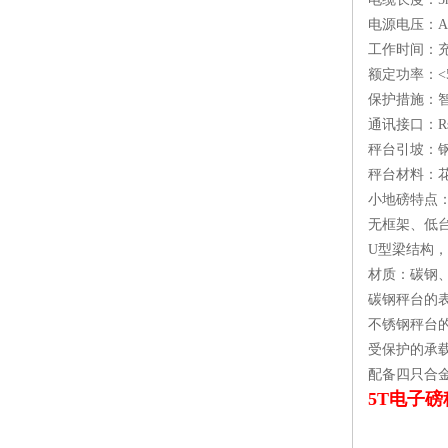
电源电压：AC 
工作时间：充
额定功率：<
保护措施：
通讯接口：R
秤台引坡：
秤台材料：
小地磅特点
无框架、低
U型梁结构
材质：碳钢
碳钢秤台的
不锈钢秤台
受保护的承
配备四只合
5T电子