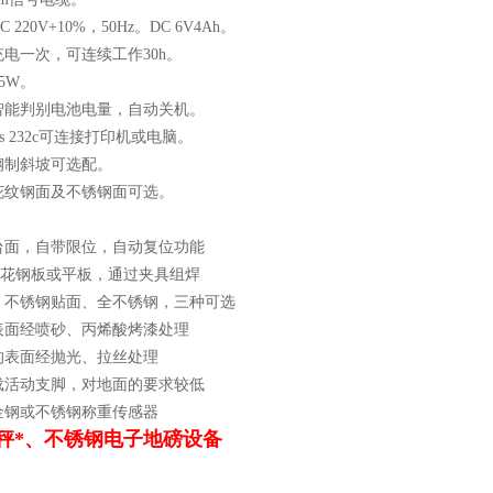
220V+10%，50Hz。DC 6V4Ah。
电一次，可连续工作30h。
5W。
智能判别电池电量，自动关机。
s 232c可连接打印机或电脑。
钢制斜坡可选配。
花纹钢面及不锈钢面可选。
：
台面，自带限位，自动复位功能
，花钢板或平板，通过夹具组焊
、不锈钢贴面、全不锈钢，三种可选
表面经喷砂、丙烯酸烤漆处理
的表面经抛光、拉丝处理
载活动支脚，对地面的要求较低
金钢或不锈钢称重传感器
磅秤*、不锈钢电子地磅设备