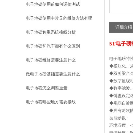
电子地磅使用前如何调整测试
电子地磅使用中常见的维修方法有哪
详细介绍
些
电子地磅称重系统接线分析
5T电子
电子地磅和汽车衡有什么区别
电子地磅特
电子地磅维修需要注意什么
◆模块化、
◆双剪梁合
做电子地磅基础需要注意什么
◆数字显现
电子地磅怎么调整重量
◆数字滤波
◆键盘设定
电子地磅哪些地方需要接线
◆毛病自诊
◆具有两次
技能参数：
环境湿度：<
电缆长度：5