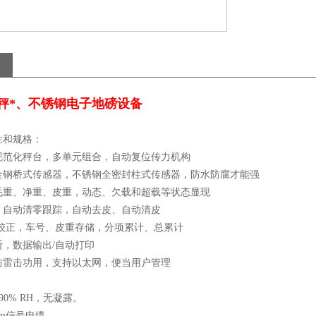
磅秤*、不锈钢电子地磅设备
性和规格：
规范化秤台，多单元组合，自动复位传力机构
金钢桥式传感器，不锈钢全密封柱式传感器，防水防腐才能强
毛重、净重、皮重，动态、欠载和超载等状态显现
、自动清零跟踪，自动去皮、自动清皮
/校正，车号、皮重存储，分项累计、总累计
断，数据输出/自动打印
防雷击功用，支持以太网，便当用户管理
90% RH，无凝露。
m信号电缆。