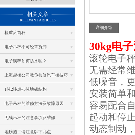
相关文章
RELEVANT ARTICLES
详细介绍
检重滚筒秤
30kg
电子吊秤不可经常拆卸
滚轮电子
电子磅秤如何防水呢？
无需经常
上海越衡公司教你检修汽车衡技巧
低噪音，
1吨2吨3吨5吨地磅结构
安装简单
容易配合
电子吊秤的维修方法及故障原因
起动和停
无线吊秤的注意事项及维修
动态制动
地磅施工请注意以下几点