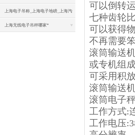
可以倒转
上海电子吊称_上海电子地磅_上海汽
七种齿轮
车衡
上海无线电子吊秤哪家*
可以获得
不再需要
滚筒输送
或专机组
可采用积
滚筒输送
滚筒电子
工作方式:
工作电压:380
高分辨率