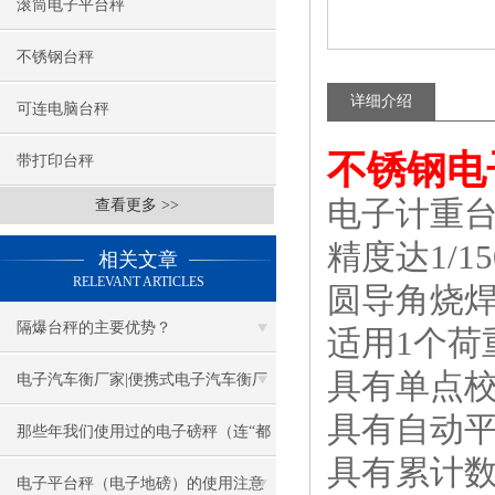
滚筒电子平台秤
不锈钢台秤
详细介绍
可连电脑台秤
不锈钢电
带打印台秤
电子计重
查看更多 >>
精度达1/1
相关文章
RELEVANT ARTICLES
圆导角烧
隔爆台秤的主要优势？
适用1个荷
具有单点
电子汽车衡厂家|便携式电子汽车衡厂
具有自动
家
那些年我们使用过的电子磅秤（连“都
具有累计
叫兽”都不知道）
电子平台秤（电子地磅）的使用注意