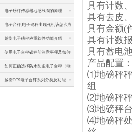
具有计数
事项
电子磅秤传感器地感线圈的原理
具有去皮
电子台秤,电子磅秤出现死机该怎么办
具有金额(
具有计数
越衡电子磅秤称重软件功能介绍
具有蓄电
使用电子台秤磅秤前注意事项及如何
产品配置
保养
如何正确选择防水防尘电子台秤（电
⑴地磅秤秤
子磅秤）
越衡TCS电子台秤系列分类及功能
组
⑵地磅秤
⑶地磅秤
⑷地磅秤
丝