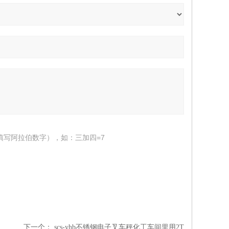
填写阿拉伯数字），如：三加四=7
下一个：
scs-yhb不锈钢电子叉车秤化工车间里用2T