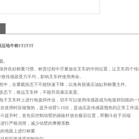
运地牛称1T2T3T
载。
时保持良好称重习惯。称货过程中尽量放在叉车的中间位置，让叉车四个传
导致传感器受力不均，影响叉车秤使用寿命。
过程中，在重载状态下不能快速下降，以免有损液压油缸和称重主件。
载状态下，推运叉车秤，不能升高液压装置。
在电子叉车秤上进行电弧焊作业，切不可以使用传感器成为电弧焊回路的一
秤在使用时应做预热，提升动臂5-10次，是油压及传感器预热到正常工作
，翻斗提升时，首先应控制动臂的操纵杆放在极后位置，即翻斗处于后端
应进行严格润滑，减少动臂的摩擦系数
坦的地面上进行称重
的过程应将速度控制均匀