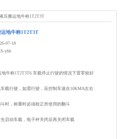
品厂液压搬运地牛称1T2T3T
运地牛称1T2T3T
-07-18
S-yhb
地牛称1T2T3T6.车载停止行驶的情况下置零较好
免车载行驶，如需行驶，应控制车速在10KM/h左右
个翻斗时，称重时必须校正所使用的翻斗
机前先启动车载，电子秤关闭后再关闭车载