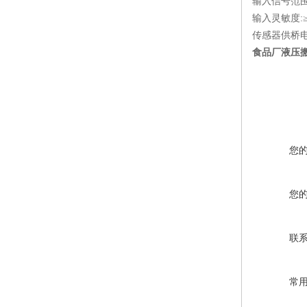
输入信号范围:
输入灵敏度:≥1
传感器供桥
食品厂液压搬
您
您
联
常