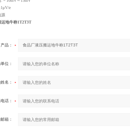
－10mV～15mV
μV/e
电源
运地牛称1T2T3T
产品：
的单位：
的姓名：
系电话：
用邮箱：