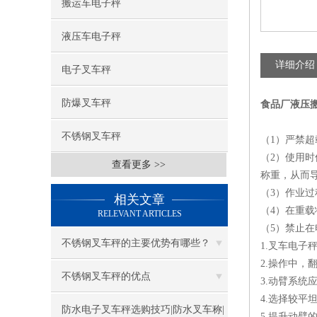
搬运车电子秤
液压车电子秤
详细介绍
电子叉车秤
防爆叉车秤
食品厂液压搬
不锈钢叉车秤
（1）严禁超
（2）使用
查看更多 >>
称重，从而
（3）作业
相关文章
（4）在重
RELEVANT ARTICLES
（5）禁止
不锈钢叉车秤的主要优势有哪些？
1.叉车电子
2.操作中
不锈钢叉车秤的优点
3.动臂系统
4.选择较平
防水电子叉车秤选购技巧|防水叉车称|
5.提升动臂