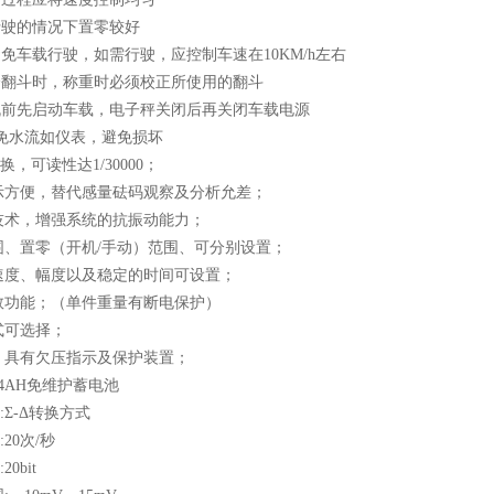
行驶的情况下置零较好
避免车载行驶，如需行驶，应控制车速在10KM/h左右
个翻斗时，称重时必须校正所使用的翻斗
开机前先启动车载，电子秤关闭后再关闭车载电源
避免水流如仪表，避免损坏
换，可读性达1/30000；
示方便，替代感量砝码观察及分析允差；
技术，增强系统的抗振动能力；
围、置零（开机/手动）范围、可分别设置；
速度、幅度以及稳定的时间可设置；
数功能；（单件重量有断电保护）
式可选择；
；具有欠压指示及保护装置；
/4AH免维护蓄电池
:Σ-Δ转换方式
20次/秒
0bit