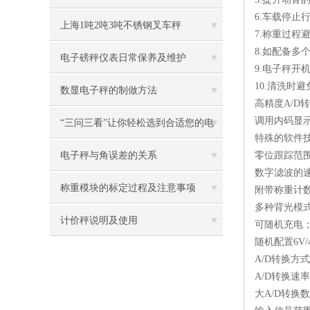
6.车载停止
防水叉车称厂家
上海1吨2吨3吨不锈钢叉车秤
7.称重过程
8.如配备多
电子磅秤仪表日常保养及维护
9.电子秤
10.清洗时
数显电子秤的制做方法
高精度A/D转
调用内码显
“三问三看”让你轻松选到合适您的电
特殊的软件
子吊秤
电子秤与角误差的关系
零位跟踪范
数字滤波的
称重模块的标定过程及注意事项
附带称重计
多种背光模
计价秤说明及使用
可随机充电
随机配置6V
A/D转换方式
A/D转换速率:
大A/D转换数:2