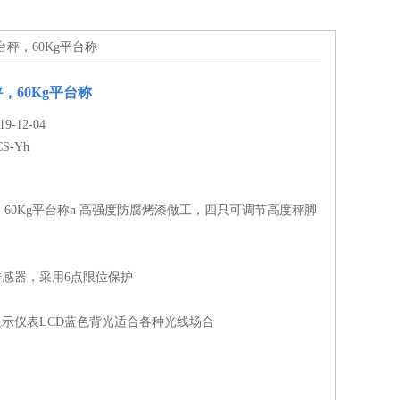
子台秤，60Kg平台称
，60Kg平台称
-12-04
CS-Yh
60Kg平台称n 高强度防腐烤漆做工，四只可调节高度秤脚
传感器，采用6点限位保护
显示仪表LCD蓝色背光适合各种光线场合