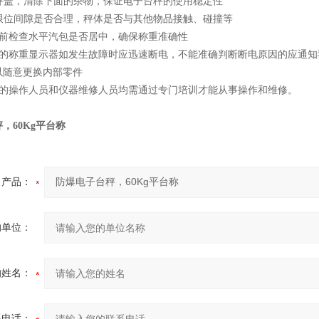
开秤盖，清除下面的杂物，保证电子台秤的使用稳定性
查限位间隙是否合理，秤体是否与其他物品接触、碰撞等
使用前检查水平汽包是否居中，确保称重准确性
子台秤的称重显示器如发生故障时应迅速断电，不能准确判断断电原因的应通
以随意更换内部零件
台秤的操作人员和仪器维修人员均需通过专门培训才能从事操作和维修。
，60Kg平台称
产品：
的单位：
的姓名：
系电话：