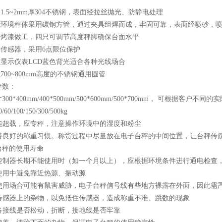
用1.5~2mm厚304不锈钢，表面经拉丝抛光、防静电处理
危险环境秤体采用碳钢方管，通过夹具组焊而成，牢固可靠，表面经喷砂，
防腐烤漆做工，四只可调节高度秤脚确保台面水平
爆传感器，采用6点限位保护
重显示仪表LCD蓝色背光适合各种光线场合
700~800mm高度的不锈钢通用圆管
参数：
0*400mm/400*500mm/500*600mm/500*700mm， 可根据客户不同
/100/150/300/500kg
不能超载，应专秤，注意操作环境中的湿度和粉尘
时保持良好的称重习惯。称货过程中尽量放在电子台秤的中间位置，让台秤
台秤的使用寿命
显示控制器长期不能使用时（如一个月以上），应根据环境条件进行通电检查
秤使用中避免靠近热源、振动源
很多使用场合可能有鼠害威胁，电子台秤信号线有些地方裸露在外面，因此需
理传感器上的杂物，以免抵住传感器，造成称重不准、跳数的现象
查各接线是否松动，折断，接地线是否牢靠