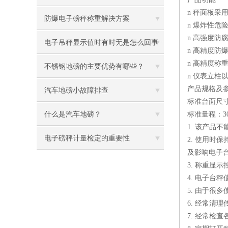
n 秤面板采
题及处理方案
防爆电子磅秤称重解决方案
n 爆炸性
n 高强度
电子吊秤显示值时有时无是怎么回事
n 高精度防
n 高精度称
呢
不锈钢地磅的主要优势有哪些？
n 仪表立柱以
产品规格及
汽车地磅小故障排查
标准台面尺寸30
什么是汽车地磅？
标准量程：30/60
1. 该产品
电子磅秤计量检定的重要性
2. 使用
及影响电子
3. 称重
4. 电子台
5. 由于
6. 经常清
7. 经常检