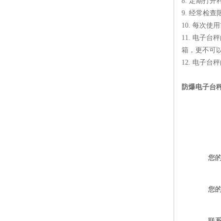
8. 定期打
9. 经常检
10. 每次
11. 电
箱，更不可
12. 电子
防爆电子台秤
您
您
联