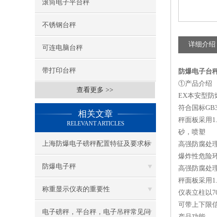
滚筒电子平台秤
不锈钢台秤
详细介绍
可连电脑台秤
带打印台秤
防爆电子台秤
①产品介绍
查看更多 >>
EX本安型
符合国标GB38
相关文章
秤面板采用1
RELEVANT ARTICLES
砂，喷塑
上海防爆电子磅秤配置特征及要求标
高强防腐处
爆炸性危险
准
防爆电子秤
高强防腐处
秤面板采用1
称重显示仪表的重要性
仪表立柱以7
可带上下限信
电子磅秤，平台秤，电子吊秤常见问
产品功能