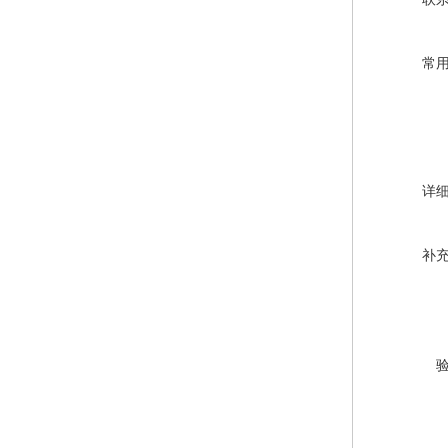
常
详
补