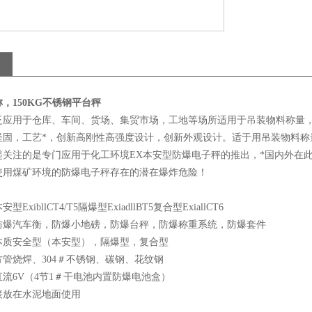
，150KG不锈钢平台秤
泛应用于仓库、车间、货场、集贸市场，工地等场所适用于吊装物料称量
坚固，工艺*，创新高刚性高强度设计，创新外观设计。适于用吊装物料称
起关注的是专门应用于化工环境EX本安型防爆电子秤的推出，*国内外在
使用煤矿环境的防爆电子秤存在的潜在爆炸危险！
ExibllCT4/T5隔爆型ExiadllBT5复合型ExiallCT6
防爆汽车衡，防爆小地磅，防爆台秤，防爆称重系统，防爆套件
本质安全型（本安型），隔爆型，复合型
管烧焊、304＃不锈钢、碳钢、花纹钢
流6V（4节1＃干电池内置防爆电池盒）
接放在水泥地面使用