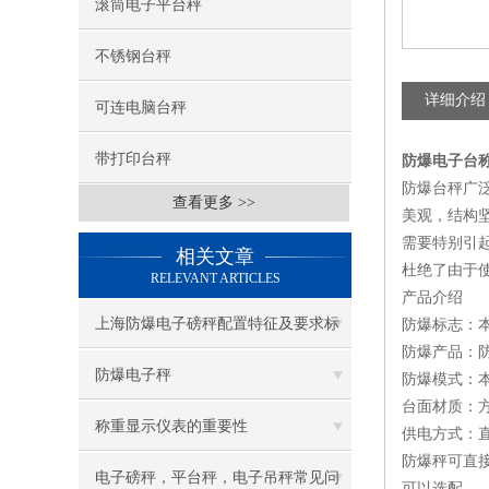
滚筒电子平台秤
不锈钢台秤
详细介绍
可连电脑台秤
带打印台秤
防爆电子台称
防爆台秤
广
查看更多 >>
美观，结构
需要特别引
相关文章
杜绝了由于
RELEVANT ARTICLES
产品介绍
上海防爆电子磅秤配置特征及要求标
防爆标志：本安型
防爆产品：
准
防爆电子秤
防爆模式：
台面材质：方
称重显示仪表的重要性
供电方式：直
防爆秤可直
电子磅秤，平台秤，电子吊秤常见问
可以选配