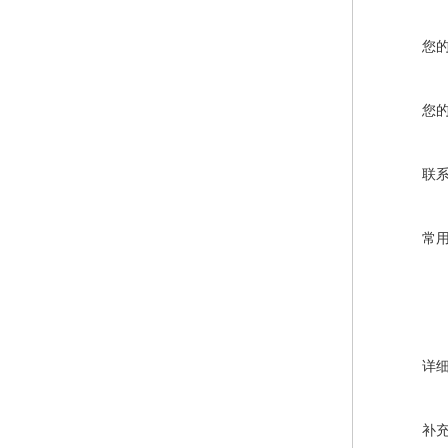
您
您
联
常
详
补