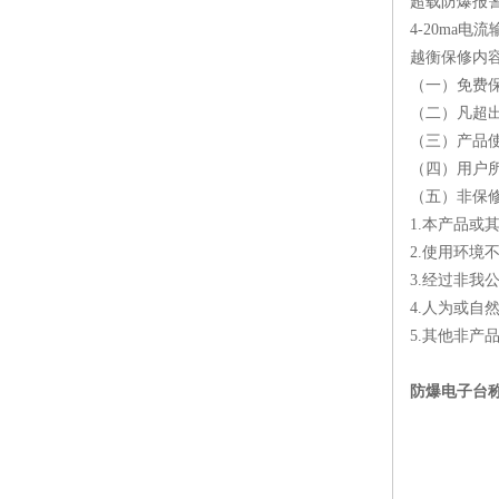
超载防爆报
4-20ma电流
越衡
保修内
（一）免费
（二）凡超
（三）产品
（四）用户
（五）非保
1.本产品或
2.使用环境
3.经过非我
4.人为或
5.其他非产
防爆电子台称