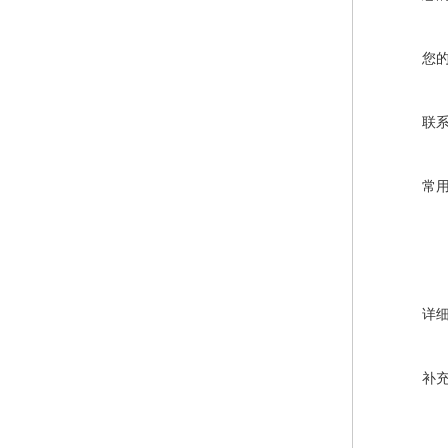
您
联
常
详
补