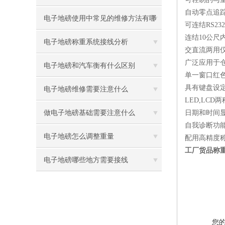
自动零点追
电子地磅使用中常见的维修方法有哪
可连结RS2
连结10公尺
些
电子地磅称重系统接线分析
交直流两用
广泛应用于
电子地磅和汽车衡有什么区别
单一窗口红
具有键盘设
电子地磅维修需要注意什么
LED,LC
做电子地磅基础需要注意什么
日期和时间
自我诊断功
电子地磅怎么调整重量
配用高精度
工厂货品称
电子地磅哪些地方需要接线
您