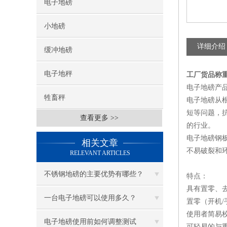
电子地磅
小地磅
详细介绍
缓冲地磅
电子地秤
工厂货品称
电子地磅产
牲畜秤
电子地磅从
短等问题，
查看更多 >>
的行业。
电子地磅钢
相关文章
不易破裂和
RELEVANT ARTICLES
不锈钢地磅的主要优势有哪些？
特点：
具有置零、
一台电子地磅可以使用多久？
置零（开机/
使用者简易校
电子地磅使用前如何调整测试
可轻易的与