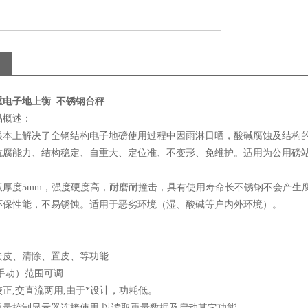
重电子地上衡 不锈钢台秤
品概述：
根本上解决了全钢结构电子地磅使用过程中因雨淋日晒，酸碱腐蚀及结构
抗腐能力、结构稳定、自重大、定位准、不变形、免维护。适用为公用磅
板厚度5mm，强度硬度高，耐磨耐撞击，具有使用寿命长不锈钢不会产生
环保性能，不易锈蚀。适用于恶劣环境（湿、酸碱等户内外环境）。
去皮、清除、置皮、等功能
手动）范围可调
正,交直流两用,由于*设计，功耗低。
重量控制显示器连接使用,以读取重量数据及启动其它功能。